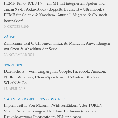
PEMF Teil 6: ICES P9 – ein M1 mit integrierten Spulen und
einem 9V-Li Akku-Block (doppelte Laufzeit) – Ultramobiles
PEMF für Gelenk & Knochen-„Autsch“, Migräne & Co. noch
kompakter!
9. OKTOBER 2024
ZÄHNE
Zahnkrams Teil 6: Chronisch infizierte Mandeln, Anwendungen
mit Ozon & Abschluss der Serie
20. NOVEMBER 2024
SONSTIGES
Datenschutz – Vom Umgang mit Google, Facebook, Amazon,
Netflix, Windows, Cloud-Speichern, EC-Karten, Bluetooth,
WLAN & Co.
17. APRIL 2018
ORGANE & KRANKHEITEN
/
SONSTIGES
Impfen Teil 1: Von Masern, ‚Wirkverstärkern‘, der TOKEN-
Studie, Nebenwirkungen, Dr. Klaus Hartmann (ehemals
Risikobewertung Impfstoffe im PEI) und mehr…