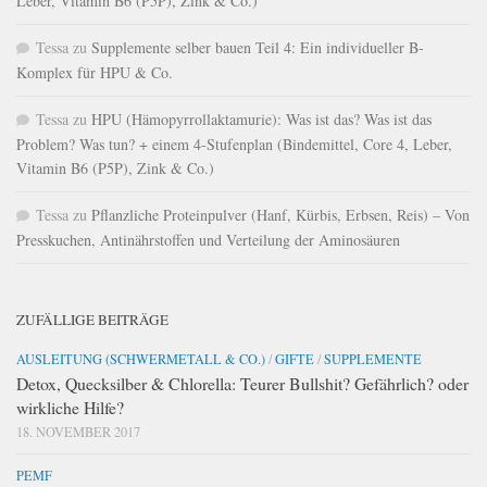
Leber, Vitamin B6 (P5P), Zink & Co.)
Tessa
zu
Supplemente selber bauen Teil 4: Ein individueller B-
Komplex für HPU & Co.
Tessa
zu
HPU (Hämopyrrollaktamurie): Was ist das? Was ist das
Problem? Was tun? + einem 4-Stufenplan (Bindemittel, Core 4, Leber,
Vitamin B6 (P5P), Zink & Co.)
Tessa
zu
Pflanzliche Proteinpulver (Hanf, Kürbis, Erbsen, Reis) – Von
Presskuchen, Antinährstoffen und Verteilung der Aminosäuren
ZUFÄLLIGE BEITRÄGE
AUSLEITUNG (SCHWERMETALL & CO.)
/
GIFTE
/
SUPPLEMENTE
Detox, Quecksilber & Chlorella: Teurer Bullshit? Gefährlich? oder
wirkliche Hilfe?
18. NOVEMBER 2017
PEMF