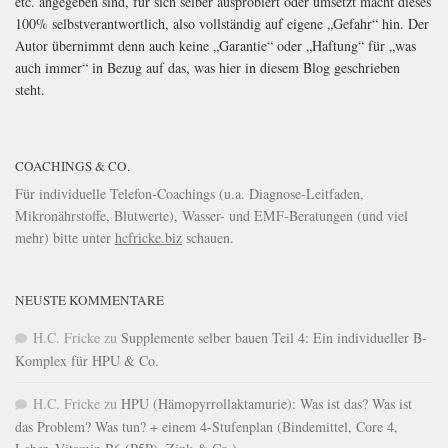
etc. angegeben sind, für sich selber ausprobiert oder umsetzt macht dieses
100% selbstverantwortlich, also vollständig auf eigene „Gefahr“ hin. Der
Autor übernimmt denn auch keine „Garantie“ oder „Haftung“ für „was
auch immer“ in Bezug auf das, was hier in diesem Blog geschrieben
steht.
COACHINGS & CO.
Für individuelle Telefon-Coachings (u.a. Diagnose-Leitfaden,
Mikronährstoffe, Blutwerte), Wasser- und EMF-Beratungen (und viel
mehr) bitte unter
hcfricke.biz
schauen.
NEUSTE KOMMENTARE
H.C. Fricke
zu
Supplemente selber bauen Teil 4: Ein individueller B-
Komplex für HPU & Co.
H.C. Fricke
zu
HPU (Hämopyrrollaktamurie): Was ist das? Was ist
das Problem? Was tun? + einem 4-Stufenplan (Bindemittel, Core 4,