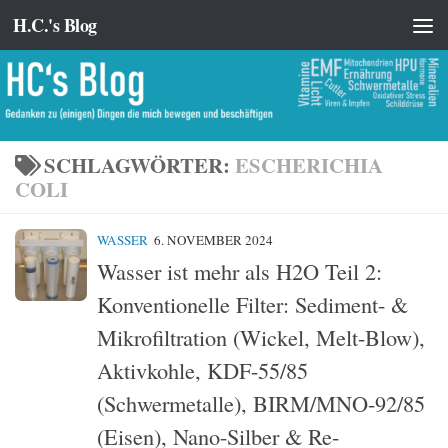
H.C.'s Blog
Zum Inhalt springen
SCHLAGWÖRTER:
ESCHERICHIA
COLI
WASSER
6. NOVEMBER 2024
Wasser ist mehr als H2O Teil 2:
Konventionelle Filter: Sediment- &
Mikrofiltration (Wickel, Melt-Blow),
Aktivkohle, KDF-55/85
(Schwermetalle), BIRM/MNO-92/85
(Eisen), Nano-Silber & Re-