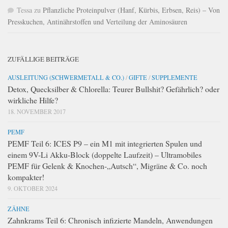
Tessa
zu
Pflanzliche Proteinpulver (Hanf, Kürbis, Erbsen, Reis) – Von
Presskuchen, Antinährstoffen und Verteilung der Aminosäuren
ZUFÄLLIGE BEITRÄGE
AUSLEITUNG (SCHWERMETALL & CO.)
/
GIFTE
/
SUPPLEMENTE
Detox, Quecksilber & Chlorella: Teurer Bullshit? Gefährlich? oder
wirkliche Hilfe?
18. NOVEMBER 2017
PEMF
PEMF Teil 6: ICES P9 – ein M1 mit integrierten Spulen und
einem 9V-Li Akku-Block (doppelte Laufzeit) – Ultramobiles
PEMF für Gelenk & Knochen-„Autsch“, Migräne & Co. noch
kompakter!
9. OKTOBER 2024
ZÄHNE
Zahnkrams Teil 6: Chronisch infizierte Mandeln, Anwendungen