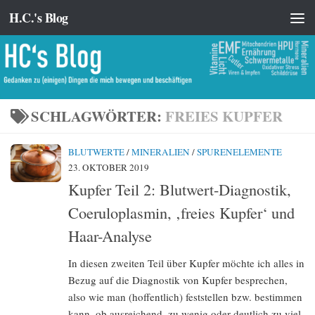
H.C.'s Blog
Zum Inhalt springen
SCHLAGWÖRTER:
FREIES KUPFER
BLUTWERTE
/
MINERALIEN
/
SPURENELEMENTE
23. OKTOBER 2019
Kupfer Teil 2: Blutwert-Diagnostik,
Coeruloplasmin, ‚freies Kupfer‘ und
Haar-Analyse
In diesen zweiten Teil über Kupfer möchte ich alles in
Bezug auf die Diagnostik von Kupfer besprechen,
also wie man (hoffentlich) feststellen bzw. bestimmen
kann, ob ausreichend, zu wenig oder deutlich zu viel