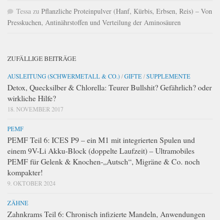
Tessa
zu
Pflanzliche Proteinpulver (Hanf, Kürbis, Erbsen, Reis) – Von
Presskuchen, Antinährstoffen und Verteilung der Aminosäuren
ZUFÄLLIGE BEITRÄGE
AUSLEITUNG (SCHWERMETALL & CO.)
/
GIFTE
/
SUPPLEMENTE
Detox, Quecksilber & Chlorella: Teurer Bullshit? Gefährlich? oder
wirkliche Hilfe?
18. NOVEMBER 2017
PEMF
PEMF Teil 6: ICES P9 – ein M1 mit integrierten Spulen und
einem 9V-Li Akku-Block (doppelte Laufzeit) – Ultramobiles
PEMF für Gelenk & Knochen-„Autsch“, Migräne & Co. noch
kompakter!
9. OKTOBER 2024
ZÄHNE
Zahnkrams Teil 6: Chronisch infizierte Mandeln, Anwendungen