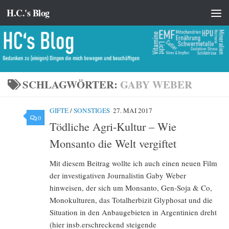
H.C.'s Blog
Zum Inhalt springen
SCHLAGWÖRTER:
GABY WEBER
GIFTE
/
SONSTIGES
27. MAI 2017
0
Tödliche Agri-Kultur – Wie
Monsanto die Welt vergiftet
Mit diesem Beitrag wollte ich auch einen neuen Film
der investigativen Journalistin Gaby Weber
hinweisen, der sich um Monsanto, Gen-Soja & Co,
Monokulturen, das Totalherbizit Glyphosat und die
Situation in den Anbaugebieten in Argentinien dreht
(hier insb.erschreckend steigende