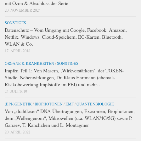
mit Ozon & Abschluss der Serie
20. NOVEMBER 2024
SONSTIGES
Datenschutz – Vom Umgang mit Google, Facebook, Amazon,
Netflix, Windows, Cloud-Speichern, EC-Karten, Bluetooth,
WLAN & Co.
17. APRIL 2018
ORGANE & KRANKHEITEN
/
SONSTIGES
Impfen Teil 1: Von Masern, ‚Wirkverstärkern‘, der TOKEN-
Studie, Nebenwirkungen, Dr. Klaus Hartmann (ehemals
Risikobewertung Impfstoffe im PEI) und mehr…
24. JULI 2019
(EPI-)GENETIK
/
BIOPHOTONEN
/
EMF
/
QUANTENBIOLOGIE
Von „drahtlosen“ DNA-Übertragungen, Exosomen, Biophotonen,
dem „Wellengenom“, Mikrowellen (u.a. WLAN/4G/5G) sowie P.
Gariaev, T. Kanchzhen und L. Montagnier
20. APRIL 2022