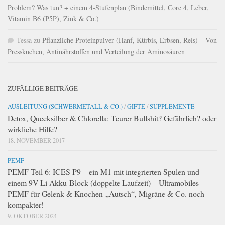
Problem? Was tun? + einem 4-Stufenplan (Bindemittel, Core 4, Leber,
Vitamin B6 (P5P), Zink & Co.)
Tessa
zu
Pflanzliche Proteinpulver (Hanf, Kürbis, Erbsen, Reis) – Von
Presskuchen, Antinährstoffen und Verteilung der Aminosäuren
ZUFÄLLIGE BEITRÄGE
AUSLEITUNG (SCHWERMETALL & CO.)
/
GIFTE
/
SUPPLEMENTE
Detox, Quecksilber & Chlorella: Teurer Bullshit? Gefährlich? oder
wirkliche Hilfe?
18. NOVEMBER 2017
PEMF
PEMF Teil 6: ICES P9 – ein M1 mit integrierten Spulen und
einem 9V-Li Akku-Block (doppelte Laufzeit) – Ultramobiles
PEMF für Gelenk & Knochen-„Autsch“, Migräne & Co. noch
kompakter!
9. OKTOBER 2024