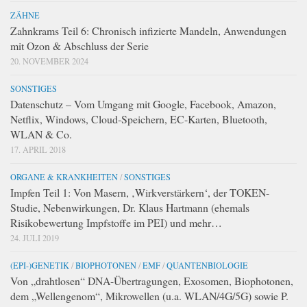
ZÄHNE
Zahnkrams Teil 6: Chronisch infizierte Mandeln, Anwendungen
mit Ozon & Abschluss der Serie
20. NOVEMBER 2024
SONSTIGES
Datenschutz – Vom Umgang mit Google, Facebook, Amazon,
Netflix, Windows, Cloud-Speichern, EC-Karten, Bluetooth,
WLAN & Co.
17. APRIL 2018
ORGANE & KRANKHEITEN
/
SONSTIGES
Impfen Teil 1: Von Masern, ‚Wirkverstärkern‘, der TOKEN-
Studie, Nebenwirkungen, Dr. Klaus Hartmann (ehemals
Risikobewertung Impfstoffe im PEI) und mehr…
24. JULI 2019
(EPI-)GENETIK
/
BIOPHOTONEN
/
EMF
/
QUANTENBIOLOGIE
Von „drahtlosen“ DNA-Übertragungen, Exosomen, Biophotonen,
dem „Wellengenom“, Mikrowellen (u.a. WLAN/4G/5G) sowie P.