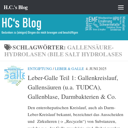
H.C.'s Blog
Zum Inhalt springen
SCHLAGWÖRTER:
GALLENSÄURE-
HYDROLASEN (BILE SALT HYDROLASES
ENTGIFTUNG
/
LEBER & GALLE
4. JUNI 2025
Leber-Galle Teil 1: Gallenkreislauf,
Gallensäuren (u.a. TUDCA),
Gallenblase, Darmbakterien & Co.
Den enterohepatischen Kreislauf, auch als Darm-
Leber-Kreislauf bekannt, bezeichnet das Ausscheiden
und Zirkulieren (-> „Recyceln“) von Substanzen,