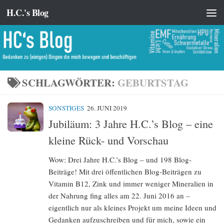
H.C.'s Blog
Zum Inhalt springen
SCHLAGWÖRTER:
GEBURTSTAG
SONSTIGES
26. JUNI 2019
Jubiläum: 3 Jahre H.C.’s Blog – eine
kleine Rück- und Vorschau
Wow: Drei Jahre H.C.’s Blog – und 198 Blog-
Beiträge! Mit drei öffentlichen Blog-Beiträgen zu
Vitamin B12, Zink und immer weniger Mineralien in
der Nahrung fing alles am 22. Juni 2016 an –
eigentlich nur als kleines Projekt um meine Ideen und
Gedanken aufzuschreiben und für mich, sowie ein