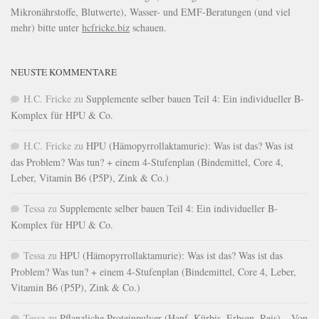
Mikronährstoffe, Blutwerte), Wasser- und EMF-Beratungen (und viel
mehr) bitte unter
hcfricke.biz
schauen.
NEUSTE KOMMENTARE
H.C. Fricke
zu
Supplemente selber bauen Teil 4: Ein individueller B-
Komplex für HPU & Co.
H.C. Fricke
zu
HPU (Hämopyrrollaktamurie): Was ist das? Was ist
das Problem? Was tun? + einem 4-Stufenplan (Bindemittel, Core 4,
Leber, Vitamin B6 (P5P), Zink & Co.)
Tessa
zu
Supplemente selber bauen Teil 4: Ein individueller B-
Komplex für HPU & Co.
Tessa
zu
HPU (Hämopyrrollaktamurie): Was ist das? Was ist das
Problem? Was tun? + einem 4-Stufenplan (Bindemittel, Core 4, Leber,
Vitamin B6 (P5P), Zink & Co.)
Tessa
zu
Pflanzliche Proteinpulver (Hanf, Kürbis, Erbsen, Reis) – Von