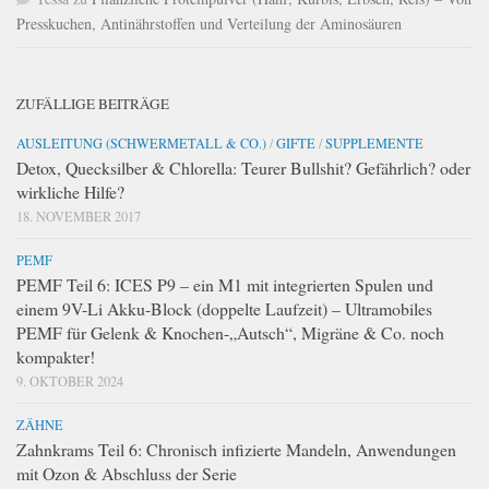
Presskuchen, Antinährstoffen und Verteilung der Aminosäuren
ZUFÄLLIGE BEITRÄGE
AUSLEITUNG (SCHWERMETALL & CO.)
/
GIFTE
/
SUPPLEMENTE
Detox, Quecksilber & Chlorella: Teurer Bullshit? Gefährlich? oder
wirkliche Hilfe?
18. NOVEMBER 2017
PEMF
PEMF Teil 6: ICES P9 – ein M1 mit integrierten Spulen und
einem 9V-Li Akku-Block (doppelte Laufzeit) – Ultramobiles
PEMF für Gelenk & Knochen-„Autsch“, Migräne & Co. noch
kompakter!
9. OKTOBER 2024
ZÄHNE
Zahnkrams Teil 6: Chronisch infizierte Mandeln, Anwendungen
mit Ozon & Abschluss der Serie