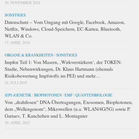
20. NOVEMBER 2024
SONSTIGES
Datenschutz – Vom Umgang mit Google, Facebook, Amazon,
Netflix, Windows, Cloud-Speichern, EC-Karten, Bluetooth,
WLAN & Co.
17. APRIL 2018
ORGANE & KRANKHEITEN
/
SONSTIGES
Impfen Teil 1: Von Masern, ‚Wirkverstärkern‘, der TOKEN-
Studie, Nebenwirkungen, Dr. Klaus Hartmann (ehemals
Risikobewertung Impfstoffe im PEI) und mehr…
24. JULI 2019
(EPI-)GENETIK
/
BIOPHOTONEN
/
EMF
/
QUANTENBIOLOGIE
Von „drahtlosen“ DNA-Übertragungen, Exosomen, Biophotonen,
dem „Wellengenom“, Mikrowellen (u.a. WLAN/4G/5G) sowie P.
Gariaev, T. Kanchzhen und L. Montagnier
20. APRIL 2022