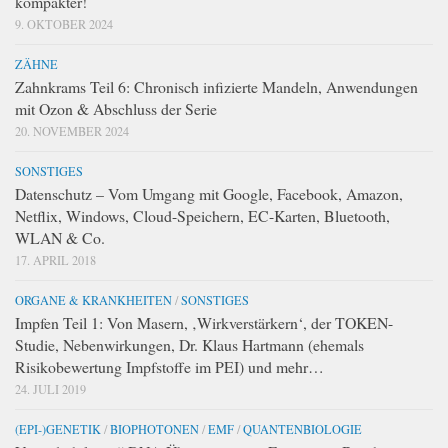
kompakter!
9. OKTOBER 2024
ZÄHNE
Zahnkrams Teil 6: Chronisch infizierte Mandeln, Anwendungen
mit Ozon & Abschluss der Serie
20. NOVEMBER 2024
SONSTIGES
Datenschutz – Vom Umgang mit Google, Facebook, Amazon,
Netflix, Windows, Cloud-Speichern, EC-Karten, Bluetooth,
WLAN & Co.
17. APRIL 2018
ORGANE & KRANKHEITEN
/
SONSTIGES
Impfen Teil 1: Von Masern, ‚Wirkverstärkern‘, der TOKEN-
Studie, Nebenwirkungen, Dr. Klaus Hartmann (ehemals
Risikobewertung Impfstoffe im PEI) und mehr…
24. JULI 2019
(EPI-)GENETIK
/
BIOPHOTONEN
/
EMF
/
QUANTENBIOLOGIE