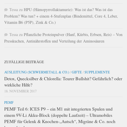
Tessa
zu
HPU (Hämopyrrollaktamurie): Was ist das? Was ist das
Problem? Was tun? + einem 4-Stufenplan (Bindemittel, Core 4, Leber,
Vitamin B6 (P5P), Zink & Co.)
Tessa
zu
Pflanzliche Proteinpulver (Hanf, Kürbis, Erbsen, Reis) – Von
Presskuchen, Antinährstoffen und Verteilung der Aminosäuren
ZUFÄLLIGE BEITRÄGE
AUSLEITUNG (SCHWERMETALL & CO.)
/
GIFTE
/
SUPPLEMENTE
Detox, Quecksilber & Chlorella: Teurer Bullshit? Gefährlich? oder
wirkliche Hilfe?
18. NOVEMBER 2017
PEMF
PEMF Teil 6: ICES P9 – ein M1 mit integrierten Spulen und
einem 9V-Li Akku-Block (doppelte Laufzeit) – Ultramobiles
PEMF für Gelenk & Knochen-„Autsch“, Migräne & Co. noch