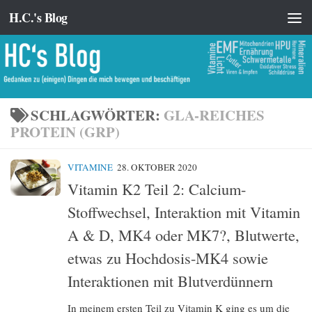
H.C.'s Blog
Zum Inhalt springen
SCHLAGWÖRTER:
GLA-REICHES
PROTEIN (GRP)
VITAMINE
28. OKTOBER 2020
Vitamin K2 Teil 2: Calcium-
Stoffwechsel, Interaktion mit Vitamin
A & D, MK4 oder MK7?, Blutwerte,
etwas zu Hochdosis-MK4 sowie
Interaktionen mit Blutverdünnern
In meinem ersten Teil zu Vitamin K ging es um die