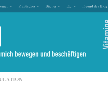
hemen
Praktisches
Bücher
Etc.
Freund des Blog
ULATION