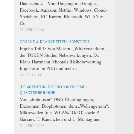
Datenschutz – Vom Umgang mit Google,
Facebook, Amazon, Netflix, Windows, Cloud-
Speichern, EC-Karten, Bluetooth, WLAN &
Co.
17. APRIL 2018
ORGANE & KRANKHEITEN
/
SONSTIGES
Impfen Teil 1: Von Masern, ‚Wirkverstärkern‘,
der TOKEN-Studie, Nebenwirkungen, Dr.
Klaus Hartmann (ehemals Risikobewertung
Impfstoffe im PEI) und mehr…
24. JULI 2019
(EPI-)GENETIK
/
BIOPHOTONEN
/
EMF
/
QUANTENBIOLOGIE
Von „drahtlosen“ DNA-Übertragungen,
Exosomen, Biophotonen, dem „Wellengenom“,
Mikrowellen (u.a. WLAN/4G/5G) sowie P.
Gariaev, T. Kanchzhen und L. Montagnier
20. APRIL 2022