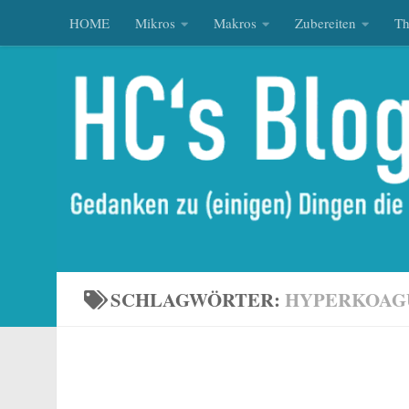
HOME
Mikros
Makros
Zubereiten
T
Zum Inhalt springen
SCHLAGWÖRTER:
HYPERKOAG