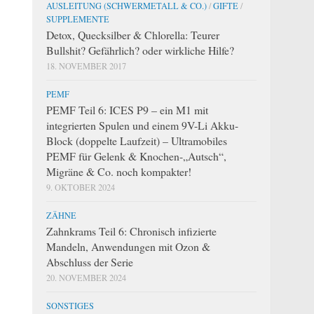
AUSLEITUNG (SCHWERMETALL & CO.)
/
GIFTE
/
SUPPLEMENTE
Detox, Quecksilber & Chlorella: Teurer
Bullshit? Gefährlich? oder wirkliche Hilfe?
18. NOVEMBER 2017
PEMF
PEMF Teil 6: ICES P9 – ein M1 mit
integrierten Spulen und einem 9V-Li Akku-
Block (doppelte Laufzeit) – Ultramobiles
PEMF für Gelenk & Knochen-„Autsch“,
Migräne & Co. noch kompakter!
9. OKTOBER 2024
ZÄHNE
Zahnkrams Teil 6: Chronisch infizierte
Mandeln, Anwendungen mit Ozon &
Abschluss der Serie
20. NOVEMBER 2024
SONSTIGES