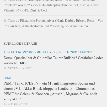
Problem? Was tun? + einem 4-Stufenplan (Bindemittel, Core 4, Leber,
Vitamin B6 (P5P), Zink & Co.)
Tessa
zu
Pflanzliche Proteinpulver (Hanf, Kürbis, Erbsen, Reis) – Von
Presskuchen, Antinährstoffen und Verteilung der Aminosäuren
ZUFÄLLIGE BEITRÄGE
AUSLEITUNG (SCHWERMETALL & CO.)
/
GIFTE
/
SUPPLEMENTE
Detox, Quecksilber & Chlorella: Teurer Bullshit? Gefährlich? oder
wirkliche Hilfe?
18. NOVEMBER 2017
PEMF
PEMF Teil 6: ICES P9 – ein M1 mit integrierten Spulen und
einem 9V-Li Akku-Block (doppelte Laufzeit) – Ultramobiles
PEMF für Gelenk & Knochen-„Autsch“, Migräne & Co. noch
kompakter!
9. OKTOBER 2024