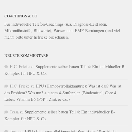
COACHINGS & CO.
Für individuelle Telefon-Coachings (u.a. Diagnose-Leitfaden,
Mikronährstoffe, Blutwerte), Wasser- und EMF-Beratungen (und viel
mehr) bitte unter
hcfricke.biz
schauen.
NEUSTE KOMMENTARE
H.C. Fricke
zu
Supplemente selber bauen Teil 4: Ein individueller B-
Komplex für HPU & Co.
H.C. Fricke
zu
HPU (Hämopyrrollaktamurie): Was ist das? Was ist
das Problem? Was tun? + einem 4-Stufenplan (Bindemittel, Core 4,
Leber, Vitamin B6 (P5P), Zink & Co.)
Tessa
zu
Supplemente selber bauen Teil 4: Ein individueller B-
Komplex für HPU & Co.
Tessa
zu
HPU (Hämopyrrollaktamurie): Was ist das? Was ist das