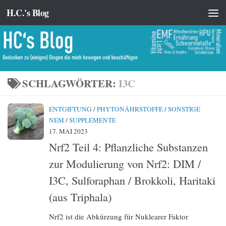
H.C.'s Blog
Zum Inhalt springen
SCHLAGWÖRTER:
I3C
ENTGIFTUNG
/
PHYTONÄHRSTOFFE
/
SONSTIGE
NEM
/
SUPPLEMENTE
17. MAI 2023
Nrf2 Teil 4: Pflanzliche Substanzen
zur Modulierung von Nrf2: DIM /
I3C, Sulforaphan / Brokkoli, Haritaki
(aus Triphala)
Nrf2 ist die Abkürzung für Nuklearer Faktor