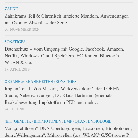
ZÄHNE
Zahnkrams Teil 6: Chronisch infizierte Mandeln, Anwendungen
mit Ozon & Abschluss der Serie
20. NOVEMBER 2024
SONSTIGES
Datenschutz – Vom Umgang mit Google, Facebook, Amazon,
Netflix, Windows, Cloud-Speichern, EC-Karten, Bluetooth,
WLAN & Co.
17. APRIL 2018
ORGANE & KRANKHEITEN
/
SONSTIGES
Impfen Teil 1: Von Masern, ‚Wirkverstärkern‘, der TOKEN-
Studie, Nebenwirkungen, Dr. Klaus Hartmann (ehemals
Risikobewertung Impfstoffe im PEI) und mehr…
24. JULI 2019
(EPI-)GENETIK
/
BIOPHOTONEN
/
EMF
/
QUANTENBIOLOGIE
Von „drahtlosen“ DNA-Übertragungen, Exosomen, Biophotonen,
dem „Wellengenom“, Mikrowellen (u.a. WLAN/4G/5G) sowie P.