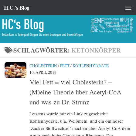
H.C.'s Blog
Zum Inhalt springen
SCHLAGWÖRTER:
KETONKÖRPER
CHOLESTERIN
/
FETT
/
KOHLENHYDRATE
10. APRIL 2019
Viel Fett = viel Cholesterin? –
(M)eine Theorie über Acetyl-CoA
und was zu Dr. Strunz
Letztens wurde mir ein Link zugeschickt:
Kohlenhydrate, u.a. Weißmehl, und ein ominöser
‚Zucker-Stoffwechsel‘ machen über Acetyl-CoA dem
Autor nach hohe Cholesterin-Blutwerte. Der