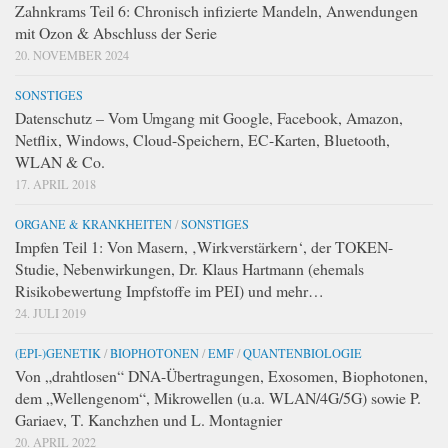
Zahnkrams Teil 6: Chronisch infizierte Mandeln, Anwendungen
mit Ozon & Abschluss der Serie
20. NOVEMBER 2024
SONSTIGES
Datenschutz – Vom Umgang mit Google, Facebook, Amazon,
Netflix, Windows, Cloud-Speichern, EC-Karten, Bluetooth,
WLAN & Co.
17. APRIL 2018
ORGANE & KRANKHEITEN
/
SONSTIGES
Impfen Teil 1: Von Masern, ‚Wirkverstärkern‘, der TOKEN-
Studie, Nebenwirkungen, Dr. Klaus Hartmann (ehemals
Risikobewertung Impfstoffe im PEI) und mehr…
24. JULI 2019
(EPI-)GENETIK
/
BIOPHOTONEN
/
EMF
/
QUANTENBIOLOGIE
Von „drahtlosen“ DNA-Übertragungen, Exosomen, Biophotonen,
dem „Wellengenom“, Mikrowellen (u.a. WLAN/4G/5G) sowie P.
Gariaev, T. Kanchzhen und L. Montagnier
20. APRIL 2022