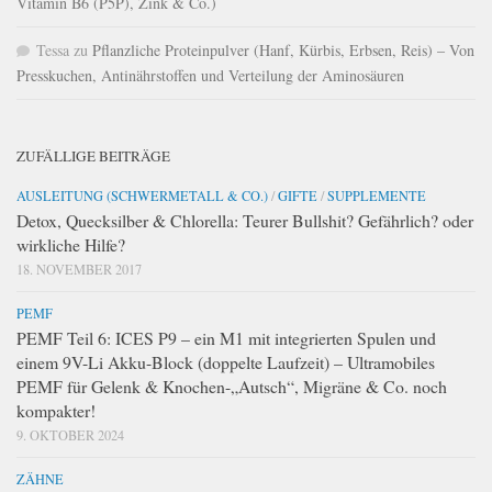
Vitamin B6 (P5P), Zink & Co.)
Tessa
zu
Pflanzliche Proteinpulver (Hanf, Kürbis, Erbsen, Reis) – Von
Presskuchen, Antinährstoffen und Verteilung der Aminosäuren
ZUFÄLLIGE BEITRÄGE
AUSLEITUNG (SCHWERMETALL & CO.)
/
GIFTE
/
SUPPLEMENTE
Detox, Quecksilber & Chlorella: Teurer Bullshit? Gefährlich? oder
wirkliche Hilfe?
18. NOVEMBER 2017
PEMF
PEMF Teil 6: ICES P9 – ein M1 mit integrierten Spulen und
einem 9V-Li Akku-Block (doppelte Laufzeit) – Ultramobiles
PEMF für Gelenk & Knochen-„Autsch“, Migräne & Co. noch
kompakter!
9. OKTOBER 2024
ZÄHNE