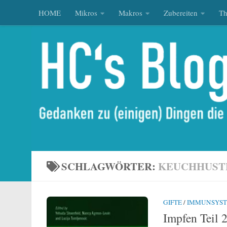
HOME
Mikros
Makros
Zubereiten
T
Zum Inhalt springen
SCHLAGWÖRTER:
KEUCHHUST
GIFTE
/
IMMUNSYS
Impfen Teil