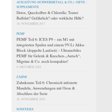
AUSLEITUNG (SCHWERMETALL & CO.)
/
GIFTE
/
SUPPLEMENTE
Detox, Quecksilber & Chlorella: Teurer
Bullshit? Gefährlich? oder wirkliche Hilfe?
18. NOVEMBER 2017
PEMF
PEMF Teil 6: ICES P9 – ein M1 mit
integrierten Spulen und einem 9V-Li Akku-
Block (doppelte Laufzeit) – Ultramobiles
PEMF für Gelenk & Knochen-„Autsch“,
Migräne & Co. noch kompakter!
9. OKTOBER 2024
ZÄHNE
Zahnkrams Teil 6: Chronisch infizierte
Mandeln, Anwendungen mit Ozon &
Abschluss der Serie
20. NOVEMBER 2024
SONSTIGES