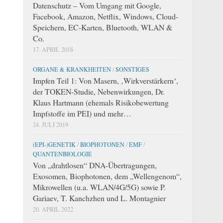
Datenschutz – Vom Umgang mit Google,
Facebook, Amazon, Netflix, Windows, Cloud-
Speichern, EC-Karten, Bluetooth, WLAN &
Co.
17. APRIL 2018
ORGANE & KRANKHEITEN
/
SONSTIGES
Impfen Teil 1: Von Masern, ‚Wirkverstärkern‘,
der TOKEN-Studie, Nebenwirkungen, Dr.
Klaus Hartmann (ehemals Risikobewertung
Impfstoffe im PEI) und mehr…
24. JULI 2019
(EPI-)GENETIK
/
BIOPHOTONEN
/
EMF
/
QUANTENBIOLOGIE
Von „drahtlosen“ DNA-Übertragungen,
Exosomen, Biophotonen, dem „Wellengenom“,
Mikrowellen (u.a. WLAN/4G/5G) sowie P.
Gariaev, T. Kanchzhen und L. Montagnier
20. APRIL 2022