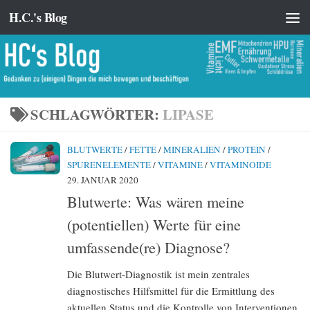
H.C.'s Blog
Zum Inhalt springen
SCHLAGWÖRTER:
LIPASE
BLUTWERTE
/
FETTE
/
MINERALIEN
/
PROTEIN
/
SPURENELEMENTE
/
VITAMINE
/
VITAMINOIDE
29. JANUAR 2020
Blutwerte: Was wären meine
(potentiellen) Werte für eine
umfassende(re) Diagnose?
Die Blutwert-Diagnostik ist mein zentrales
diagnostisches Hilfsmittel für die Ermittlung des
aktuellen Status und die Kontrolle von Interventionen