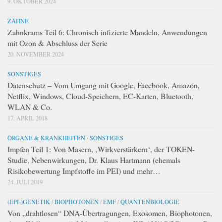
9. OKTOBER 2024
ZÄHNE
Zahnkrams Teil 6: Chronisch infizierte Mandeln, Anwendungen
mit Ozon & Abschluss der Serie
20. NOVEMBER 2024
SONSTIGES
Datenschutz – Vom Umgang mit Google, Facebook, Amazon,
Netflix, Windows, Cloud-Speichern, EC-Karten, Bluetooth,
WLAN & Co.
17. APRIL 2018
ORGANE & KRANKHEITEN
/
SONSTIGES
Impfen Teil 1: Von Masern, ‚Wirkverstärkern‘, der TOKEN-
Studie, Nebenwirkungen, Dr. Klaus Hartmann (ehemals
Risikobewertung Impfstoffe im PEI) und mehr…
24. JULI 2019
(EPI-)GENETIK
/
BIOPHOTONEN
/
EMF
/
QUANTENBIOLOGIE
Von „drahtlosen“ DNA-Übertragungen, Exosomen, Biophotonen,