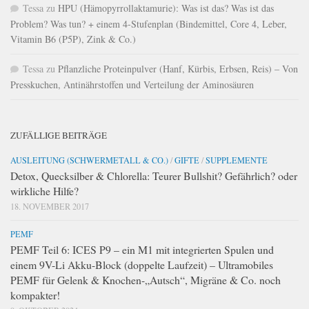
Tessa
zu
HPU (Hämopyrrollaktamurie): Was ist das? Was ist das
Problem? Was tun? + einem 4-Stufenplan (Bindemittel, Core 4, Leber,
Vitamin B6 (P5P), Zink & Co.)
Tessa
zu
Pflanzliche Proteinpulver (Hanf, Kürbis, Erbsen, Reis) – Von
Presskuchen, Antinährstoffen und Verteilung der Aminosäuren
ZUFÄLLIGE BEITRÄGE
AUSLEITUNG (SCHWERMETALL & CO.)
/
GIFTE
/
SUPPLEMENTE
Detox, Quecksilber & Chlorella: Teurer Bullshit? Gefährlich? oder
wirkliche Hilfe?
18. NOVEMBER 2017
PEMF
PEMF Teil 6: ICES P9 – ein M1 mit integrierten Spulen und
einem 9V-Li Akku-Block (doppelte Laufzeit) – Ultramobiles
PEMF für Gelenk & Knochen-„Autsch“, Migräne & Co. noch
kompakter!