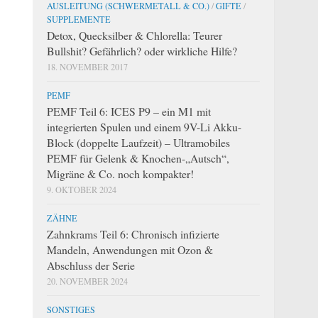
AUSLEITUNG (SCHWERMETALL & CO.)
/
GIFTE
/
SUPPLEMENTE
Detox, Quecksilber & Chlorella: Teurer
Bullshit? Gefährlich? oder wirkliche Hilfe?
18. NOVEMBER 2017
PEMF
PEMF Teil 6: ICES P9 – ein M1 mit
integrierten Spulen und einem 9V-Li Akku-
Block (doppelte Laufzeit) – Ultramobiles
PEMF für Gelenk & Knochen-„Autsch“,
Migräne & Co. noch kompakter!
9. OKTOBER 2024
ZÄHNE
Zahnkrams Teil 6: Chronisch infizierte
Mandeln, Anwendungen mit Ozon &
Abschluss der Serie
20. NOVEMBER 2024
SONSTIGES