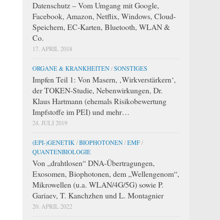
Datenschutz – Vom Umgang mit Google,
Facebook, Amazon, Netflix, Windows, Cloud-
Speichern, EC-Karten, Bluetooth, WLAN &
Co.
17. APRIL 2018
ORGANE & KRANKHEITEN
/
SONSTIGES
Impfen Teil 1: Von Masern, ‚Wirkverstärkern‘,
der TOKEN-Studie, Nebenwirkungen, Dr.
Klaus Hartmann (ehemals Risikobewertung
Impfstoffe im PEI) und mehr…
24. JULI 2019
(EPI-)GENETIK
/
BIOPHOTONEN
/
EMF
/
QUANTENBIOLOGIE
Von „drahtlosen“ DNA-Übertragungen,
Exosomen, Biophotonen, dem „Wellengenom“,
Mikrowellen (u.a. WLAN/4G/5G) sowie P.
Gariaev, T. Kanchzhen und L. Montagnier
20. APRIL 2022