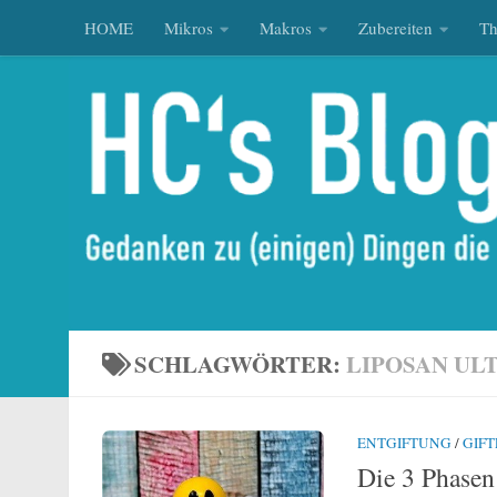
HOME
Mikros
Makros
Zubereiten
T
Zum Inhalt springen
SCHLAGWÖRTER:
LIPOSAN ULT
ENTGIFTUNG
/
GIFT
Die 3 Phasen 