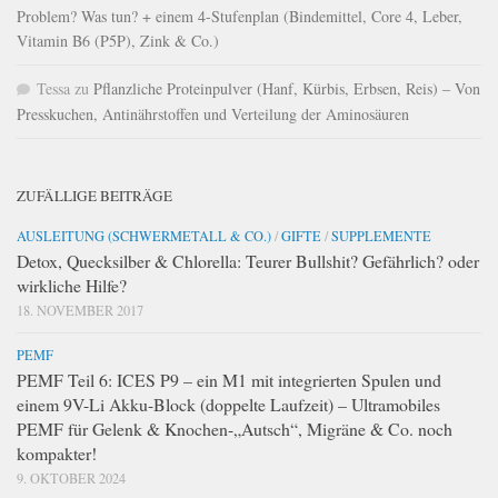
Problem? Was tun? + einem 4-Stufenplan (Bindemittel, Core 4, Leber,
Vitamin B6 (P5P), Zink & Co.)
Tessa
zu
Pflanzliche Proteinpulver (Hanf, Kürbis, Erbsen, Reis) – Von
Presskuchen, Antinährstoffen und Verteilung der Aminosäuren
ZUFÄLLIGE BEITRÄGE
AUSLEITUNG (SCHWERMETALL & CO.)
/
GIFTE
/
SUPPLEMENTE
Detox, Quecksilber & Chlorella: Teurer Bullshit? Gefährlich? oder
wirkliche Hilfe?
18. NOVEMBER 2017
PEMF
PEMF Teil 6: ICES P9 – ein M1 mit integrierten Spulen und
einem 9V-Li Akku-Block (doppelte Laufzeit) – Ultramobiles
PEMF für Gelenk & Knochen-„Autsch“, Migräne & Co. noch
kompakter!
9. OKTOBER 2024