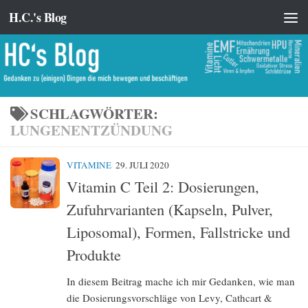
H.C.'s Blog
Zum Inhalt springen
SCHLAGWÖRTER:
LUNGENENTZÜNDUNG
VITAMINE
29. JULI 2020
Vitamin C Teil 2: Dosierungen,
Zufuhrvarianten (Kapseln, Pulver,
Liposomal), Formen, Fallstricke und
Produkte
In diesem Beitrag mache ich mir Gedanken, wie man
die Dosierungsvorschläge von Levy, Cathcart &