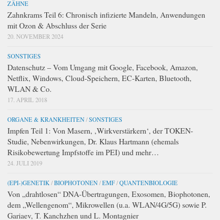
ZÄHNE
Zahnkrams Teil 6: Chronisch infizierte Mandeln, Anwendungen
mit Ozon & Abschluss der Serie
20. NOVEMBER 2024
SONSTIGES
Datenschutz – Vom Umgang mit Google, Facebook, Amazon,
Netflix, Windows, Cloud-Speichern, EC-Karten, Bluetooth,
WLAN & Co.
17. APRIL 2018
ORGANE & KRANKHEITEN
/
SONSTIGES
Impfen Teil 1: Von Masern, ‚Wirkverstärkern‘, der TOKEN-
Studie, Nebenwirkungen, Dr. Klaus Hartmann (ehemals
Risikobewertung Impfstoffe im PEI) und mehr…
24. JULI 2019
(EPI-)GENETIK
/
BIOPHOTONEN
/
EMF
/
QUANTENBIOLOGIE
Von „drahtlosen“ DNA-Übertragungen, Exosomen, Biophotonen,
dem „Wellengenom“, Mikrowellen (u.a. WLAN/4G/5G) sowie P.
Gariaev, T. Kanchzhen und L. Montagnier