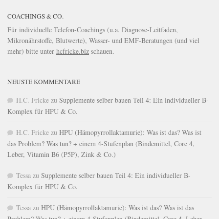
COACHINGS & CO.
Für individuelle Telefon-Coachings (u.a. Diagnose-Leitfaden,
Mikronährstoffe, Blutwerte), Wasser- und EMF-Beratungen (und viel
mehr) bitte unter
hcfricke.biz
schauen.
NEUSTE KOMMENTARE
H.C. Fricke
zu
Supplemente selber bauen Teil 4: Ein individueller B-
Komplex für HPU & Co.
H.C. Fricke
zu
HPU (Hämopyrrollaktamurie): Was ist das? Was ist
das Problem? Was tun? + einem 4-Stufenplan (Bindemittel, Core 4,
Leber, Vitamin B6 (P5P), Zink & Co.)
Tessa
zu
Supplemente selber bauen Teil 4: Ein individueller B-
Komplex für HPU & Co.
Tessa
zu
HPU (Hämopyrrollaktamurie): Was ist das? Was ist das
Problem? Was tun? + einem 4-Stufenplan (Bindemittel, Core 4, Leber,