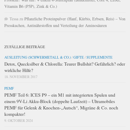
Vitamin B6 (P5P), Zink & Co.)
Tessa
zu
Pflanzliche Proteinpulver (Hanf, Kürbis, Erbsen, Reis) – Von
Presskuchen, Antinährstoffen und Verteilung der Aminosäuren
ZUFÄLLIGE BEITRÄGE
AUSLEITUNG (SCHWERMETALL & CO.)
/
GIFTE
/
SUPPLEMENTE
Detox, Quecksilber & Chlorella: Teurer Bullshit? Gefährlich? oder
wirkliche Hilfe?
18. NOVEMBER 2017
PEMF
PEMF Teil 6: ICES P9 – ein M1 mit integrierten Spulen und
einem 9V-Li Akku-Block (doppelte Laufzeit) – Ultramobiles
PEMF für Gelenk & Knochen-„Autsch“, Migräne & Co. noch
kompakter!
9. OKTOBER 2024