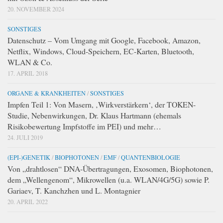
20. NOVEMBER 2024
SONSTIGES
Datenschutz – Vom Umgang mit Google, Facebook, Amazon,
Netflix, Windows, Cloud-Speichern, EC-Karten, Bluetooth,
WLAN & Co.
17. APRIL 2018
ORGANE & KRANKHEITEN
/
SONSTIGES
Impfen Teil 1: Von Masern, ‚Wirkverstärkern‘, der TOKEN-
Studie, Nebenwirkungen, Dr. Klaus Hartmann (ehemals
Risikobewertung Impfstoffe im PEI) und mehr…
24. JULI 2019
(EPI-)GENETIK
/
BIOPHOTONEN
/
EMF
/
QUANTENBIOLOGIE
Von „drahtlosen“ DNA-Übertragungen, Exosomen, Biophotonen,
dem „Wellengenom“, Mikrowellen (u.a. WLAN/4G/5G) sowie P.
Gariaev, T. Kanchzhen und L. Montagnier
20. APRIL 2022