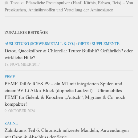
Tessa
zu
Pflanzliche Proteinpulver (Hanf, Kürbis, Erbsen, Reis) – Von
Presskuchen, Antinährstoffen und Verteilung der Aminosäuren
ZUFÄLLIGE BEITRÄGE
AUSLEITUNG (SCHWERMETALL & CO.)
/
GIFTE
/
SUPPLEMENTE
Detox, Quecksilber & Chlorella: Teurer Bullshit? Gefährlich? oder
wirkliche Hilfe?
18. NOVEMBER 2017
PEMF
PEMF Teil 6: ICES P9 – ein M1 mit integrierten Spulen und
einem 9V-Li Akku-Block (doppelte Laufzeit) – Ultramobiles
PEMF für Gelenk & Knochen-„Autsch“, Migräne & Co. noch
kompakter!
9. OKTOBER 2024
ZÄHNE
Zahnkrams Teil 6: Chronisch infizierte Mandeln, Anwendungen
mit Ozon & Abschluss der Serie