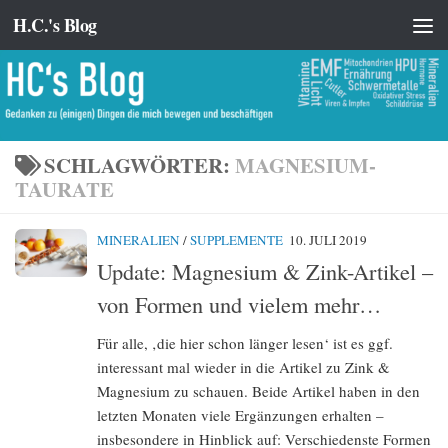
H.C.'s Blog
Zum Inhalt springen
SCHLAGWÖRTER:
MAGNESIUM-
TAURATE
MINERALIEN
/
SUPPLEMENTE
10. JULI 2019
Update: Magnesium & Zink-Artikel –
von Formen und vielem mehr…
Für alle, ‚die hier schon länger lesen‘ ist es ggf.
interessant mal wieder in die Artikel zu Zink &
Magnesium zu schauen. Beide Artikel haben in den
letzten Monaten viele Ergänzungen erhalten –
insbesondere in Hinblick auf: Verschiedenste Formen