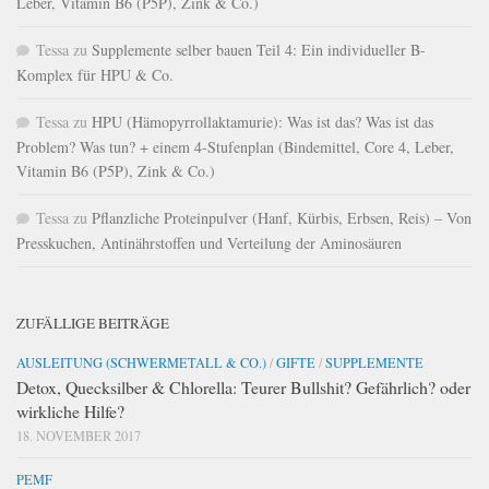
Leber, Vitamin B6 (P5P), Zink & Co.)
Tessa
zu
Supplemente selber bauen Teil 4: Ein individueller B-
Komplex für HPU & Co.
Tessa
zu
HPU (Hämopyrrollaktamurie): Was ist das? Was ist das
Problem? Was tun? + einem 4-Stufenplan (Bindemittel, Core 4, Leber,
Vitamin B6 (P5P), Zink & Co.)
Tessa
zu
Pflanzliche Proteinpulver (Hanf, Kürbis, Erbsen, Reis) – Von
Presskuchen, Antinährstoffen und Verteilung der Aminosäuren
ZUFÄLLIGE BEITRÄGE
AUSLEITUNG (SCHWERMETALL & CO.)
/
GIFTE
/
SUPPLEMENTE
Detox, Quecksilber & Chlorella: Teurer Bullshit? Gefährlich? oder
wirkliche Hilfe?
18. NOVEMBER 2017
PEMF