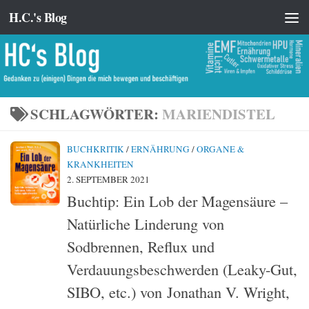
H.C.'s Blog
Zum Inhalt springen
SCHLAGWÖRTER:
MARIENDISTEL
BUCHKRITIK
/
ERNÄHRUNG
/
ORGANE &
KRANKHEITEN
2. SEPTEMBER 2021
Buchtip: Ein Lob der Magensäure –
Natürliche Linderung von
Sodbrennen, Reflux und
Verdauungsbeschwerden (Leaky-Gut,
SIBO, etc.) von Jonathan V. Wright,