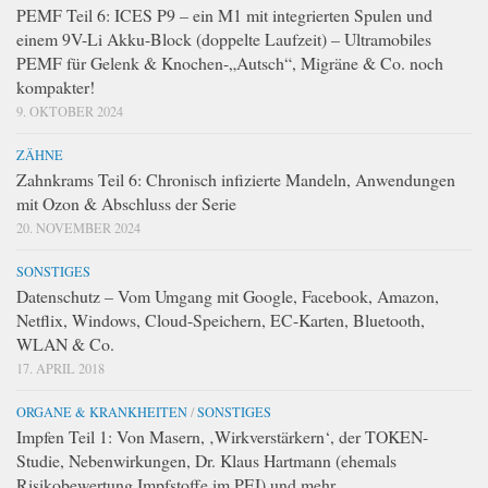
PEMF Teil 6: ICES P9 – ein M1 mit integrierten Spulen und
einem 9V-Li Akku-Block (doppelte Laufzeit) – Ultramobiles
PEMF für Gelenk & Knochen-„Autsch“, Migräne & Co. noch
kompakter!
9. OKTOBER 2024
ZÄHNE
Zahnkrams Teil 6: Chronisch infizierte Mandeln, Anwendungen
mit Ozon & Abschluss der Serie
20. NOVEMBER 2024
SONSTIGES
Datenschutz – Vom Umgang mit Google, Facebook, Amazon,
Netflix, Windows, Cloud-Speichern, EC-Karten, Bluetooth,
WLAN & Co.
17. APRIL 2018
ORGANE & KRANKHEITEN
/
SONSTIGES
Impfen Teil 1: Von Masern, ‚Wirkverstärkern‘, der TOKEN-
Studie, Nebenwirkungen, Dr. Klaus Hartmann (ehemals
Risikobewertung Impfstoffe im PEI) und mehr…