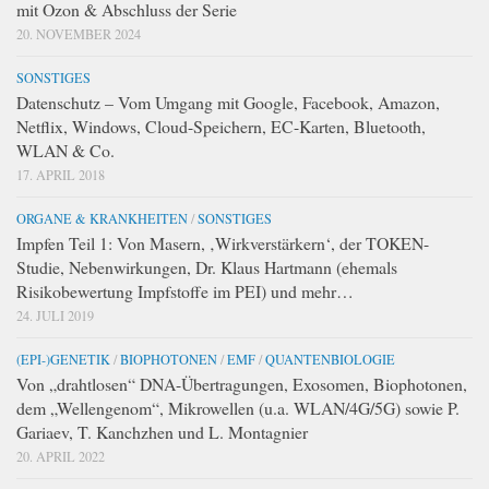
mit Ozon & Abschluss der Serie
20. NOVEMBER 2024
SONSTIGES
Datenschutz – Vom Umgang mit Google, Facebook, Amazon,
Netflix, Windows, Cloud-Speichern, EC-Karten, Bluetooth,
WLAN & Co.
17. APRIL 2018
ORGANE & KRANKHEITEN
/
SONSTIGES
Impfen Teil 1: Von Masern, ‚Wirkverstärkern‘, der TOKEN-
Studie, Nebenwirkungen, Dr. Klaus Hartmann (ehemals
Risikobewertung Impfstoffe im PEI) und mehr…
24. JULI 2019
(EPI-)GENETIK
/
BIOPHOTONEN
/
EMF
/
QUANTENBIOLOGIE
Von „drahtlosen“ DNA-Übertragungen, Exosomen, Biophotonen,
dem „Wellengenom“, Mikrowellen (u.a. WLAN/4G/5G) sowie P.
Gariaev, T. Kanchzhen und L. Montagnier
20. APRIL 2022