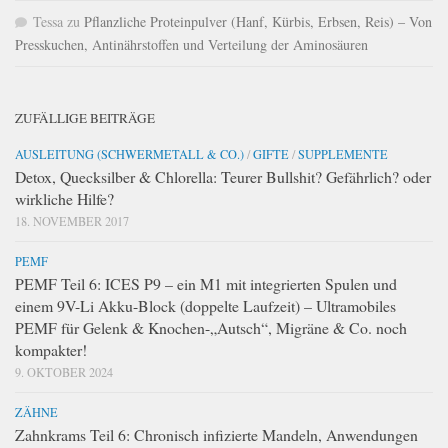
Tessa
zu
Pflanzliche Proteinpulver (Hanf, Kürbis, Erbsen, Reis) – Von
Presskuchen, Antinährstoffen und Verteilung der Aminosäuren
ZUFÄLLIGE BEITRÄGE
AUSLEITUNG (SCHWERMETALL & CO.)
/
GIFTE
/
SUPPLEMENTE
Detox, Quecksilber & Chlorella: Teurer Bullshit? Gefährlich? oder
wirkliche Hilfe?
18. NOVEMBER 2017
PEMF
PEMF Teil 6: ICES P9 – ein M1 mit integrierten Spulen und
einem 9V-Li Akku-Block (doppelte Laufzeit) – Ultramobiles
PEMF für Gelenk & Knochen-„Autsch“, Migräne & Co. noch
kompakter!
9. OKTOBER 2024
ZÄHNE
Zahnkrams Teil 6: Chronisch infizierte Mandeln, Anwendungen