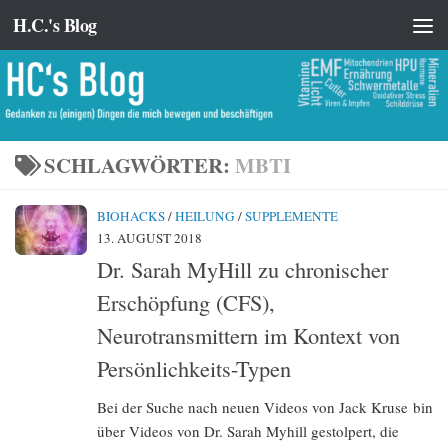
H.C.'s Blog
Zum Inhalt springen
SCHLAGWÖRTER:
MBTI
BIOHACKS
/
HEILUNG
/
SUPPLEMENTE
13. AUGUST 2018
Dr. Sarah MyHill zu chronischer
Erschöpfung (CFS),
Neurotransmittern im Kontext von
Persönlichkeits-Typen
Bei der Suche nach neuen Videos von Jack Kruse bin
über Videos von Dr. Sarah Myhill gestolpert, die