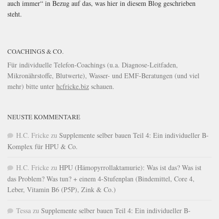
auch immer“ in Bezug auf das, was hier in diesem Blog geschrieben
steht.
COACHINGS & CO.
Für individuelle Telefon-Coachings (u.a. Diagnose-Leitfaden,
Mikronährstoffe, Blutwerte), Wasser- und EMF-Beratungen (und viel
mehr) bitte unter
hcfricke.biz
schauen.
NEUSTE KOMMENTARE
H.C. Fricke
zu
Supplemente selber bauen Teil 4: Ein individueller B-
Komplex für HPU & Co.
H.C. Fricke
zu
HPU (Hämopyrrollaktamurie): Was ist das? Was ist
das Problem? Was tun? + einem 4-Stufenplan (Bindemittel, Core 4,
Leber, Vitamin B6 (P5P), Zink & Co.)
Tessa
zu
Supplemente selber bauen Teil 4: Ein individueller B-