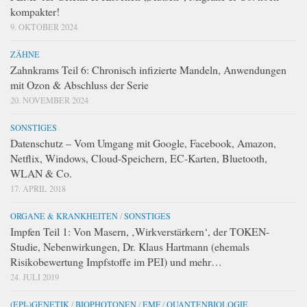
kompakter!
9. OKTOBER 2024
ZÄHNE
Zahnkrams Teil 6: Chronisch infizierte Mandeln, Anwendungen
mit Ozon & Abschluss der Serie
20. NOVEMBER 2024
SONSTIGES
Datenschutz – Vom Umgang mit Google, Facebook, Amazon,
Netflix, Windows, Cloud-Speichern, EC-Karten, Bluetooth,
WLAN & Co.
17. APRIL 2018
ORGANE & KRANKHEITEN
/
SONSTIGES
Impfen Teil 1: Von Masern, ‚Wirkverstärkern‘, der TOKEN-
Studie, Nebenwirkungen, Dr. Klaus Hartmann (ehemals
Risikobewertung Impfstoffe im PEI) und mehr…
24. JULI 2019
(EPI-)GENETIK
/
BIOPHOTONEN
/
EMF
/
QUANTENBIOLOGIE