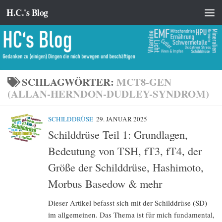
H.C.'s Blog
Zum Inhalt springen
SCHLAGWÖRTER:
MCT8-GEN
(ALLAN-HERNDON-DUDLEY-SYNDROM)
SCHILDDRÜSE
29. JANUAR 2025
Schilddrüse Teil 1: Grundlagen,
Bedeutung von TSH, fT3, fT4, der
Größe der Schilddrüse, Hashimoto,
Morbus Basedow & mehr
Dieser Artikel befasst sich mit der Schilddrüse (SD)
im allgemeinen. Das Thema ist für mich fundamental,