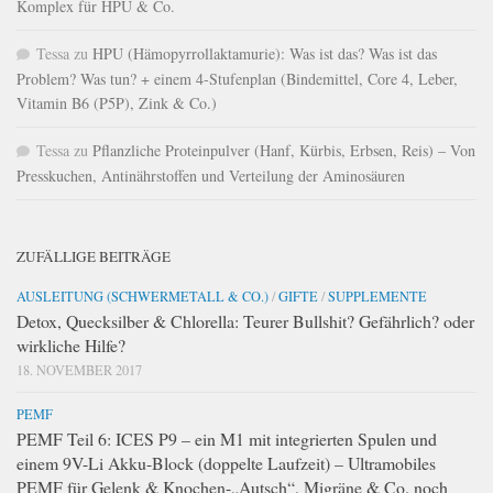
Komplex für HPU & Co.
Tessa
zu
HPU (Hämopyrrollaktamurie): Was ist das? Was ist das
Problem? Was tun? + einem 4-Stufenplan (Bindemittel, Core 4, Leber,
Vitamin B6 (P5P), Zink & Co.)
Tessa
zu
Pflanzliche Proteinpulver (Hanf, Kürbis, Erbsen, Reis) – Von
Presskuchen, Antinährstoffen und Verteilung der Aminosäuren
ZUFÄLLIGE BEITRÄGE
AUSLEITUNG (SCHWERMETALL & CO.)
/
GIFTE
/
SUPPLEMENTE
Detox, Quecksilber & Chlorella: Teurer Bullshit? Gefährlich? oder
wirkliche Hilfe?
18. NOVEMBER 2017
PEMF
PEMF Teil 6: ICES P9 – ein M1 mit integrierten Spulen und
einem 9V-Li Akku-Block (doppelte Laufzeit) – Ultramobiles
PEMF für Gelenk & Knochen-„Autsch“, Migräne & Co. noch