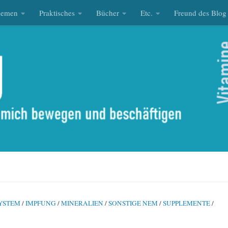
hemen
Praktisches
Bücher
Etc.
Freund des Blog
YSTEM
/
IMPFUNG
/
MINERALIEN
/
SONSTIGE NEM
/
SUPPLEMENTE
/