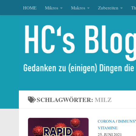
HOME
Mikros
Makros
Zubereiten
T
Zum Inhalt springen
SCHLAGWÖRTER:
MILZ
CORONA
/
IMMUNS
VITAMINE
25. JUNI 2021