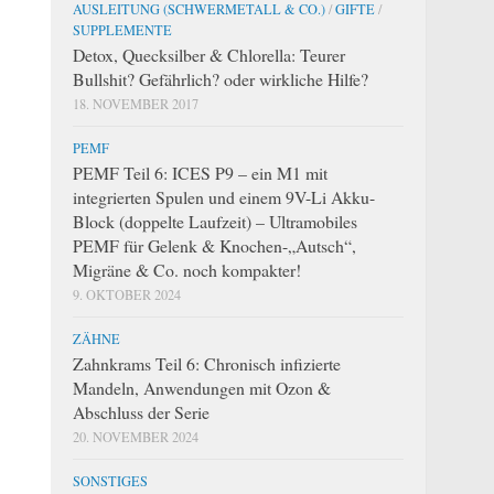
AUSLEITUNG (SCHWERMETALL & CO.)
/
GIFTE
/
SUPPLEMENTE
Detox, Quecksilber & Chlorella: Teurer
Bullshit? Gefährlich? oder wirkliche Hilfe?
18. NOVEMBER 2017
PEMF
PEMF Teil 6: ICES P9 – ein M1 mit
integrierten Spulen und einem 9V-Li Akku-
Block (doppelte Laufzeit) – Ultramobiles
PEMF für Gelenk & Knochen-„Autsch“,
Migräne & Co. noch kompakter!
9. OKTOBER 2024
ZÄHNE
Zahnkrams Teil 6: Chronisch infizierte
Mandeln, Anwendungen mit Ozon &
Abschluss der Serie
20. NOVEMBER 2024
SONSTIGES