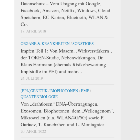
Datenschutz – Vom Umgang mit Google,
Facebook, Amazon, Netflix, Windows, Cloud-
Speichern, EC-Karten, Bluetooth, WLAN &
Co.
17. APRIL 2018
ORGANE & KRANKHEITEN
/
SONSTIGES
Impfen Teil 1: Von Masern, ‚Wirkverstärkern‘,
der TOKEN-Studie, Nebenwirkungen, Dr.
Klaus Hartmann (ehemals Risikobewertung
Impfstoffe im PEI) und mehr…
24. JULI 2019
(EPI-)GENETIK
/
BIOPHOTONEN
/
EMF
/
QUANTENBIOLOGIE
Von „drahtlosen“ DNA-Übertragungen,
Exosomen, Biophotonen, dem „Wellengenom“,
Mikrowellen (u.a. WLAN/4G/5G) sowie P.
Gariaev, T. Kanchzhen und L. Montagnier
20. APRIL 2022