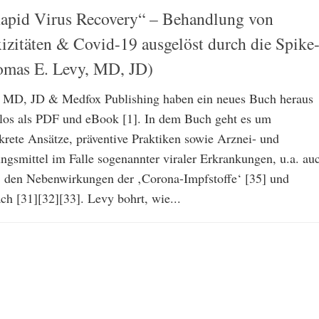
apid Virus Recovery“ – Behandlung von
xizitäten & Covid-19 ausgelöst durch die Spike
omas E. Levy, MD, JD)
 MD, JD & Medfox Publishing haben ein neues Buch heraus
los als PDF und eBook [1]. In dem Buch geht es um
krete Ansätze, präventive Praktiken sowie Arznei- und
gsmittel im Falle sogenannter viraler Erkrankungen, u.a. au
 den Nebenwirkungen der ‚Corona-Impfstoffe‘ [35] und
 [31][32][33]. Levy bohrt, wie...