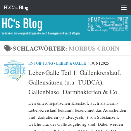
H.C.'s Blog
Zum Inhalt springen
SCHLAGWÖRTER:
MORBUS CROHN
ENTGIFTUNG
/
LEBER & GALLE
4. JUNI 2025
Leber-Galle Teil 1: Gallenkreislauf,
Gallensäuren (u.a. TUDCA),
Gallenblase, Darmbakterien & Co.
Den enterohepatischen Kreislauf, auch als Darm-
Leber-Kreislauf bekannt, bezeichnet das Ausscheiden
und Zirkulieren (-> „Recyceln“) von Substanzen,
welche u.a. der Galle zugehörig sind. Dabei werden