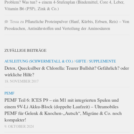
Problem? Was tun? + einem 4-Stufenplan (Bindemittel, Core 4, Leber,
Vitamin B6 (P5P), Zink & Co.)
Tessa
zu
Pflanzliche Proteinpulver (Hanf, Kürbis, Erbsen, Reis) – Von
Presskuchen, Antinährstoffen und Verteilung der Aminosäuren
ZUFÄLLIGE BEITRÄGE
AUSLEITUNG (SCHWERMETALL & CO.)
/
GIFTE
/
SUPPLEMENTE
Detox, Quecksilber & Chlorella: Teurer Bullshit? Gefährlich? oder
wirkliche Hilfe?
18. NOVEMBER 2017
PEMF
PEMF Teil 6: ICES P9 – ein M1 mit integrierten Spulen und
einem 9V-Li Akku-Block (doppelte Laufzeit) – Ultramobiles
PEMF für Gelenk & Knochen-„Autsch“, Migräne & Co. noch
kompakter!
9. OKTOBER 2024