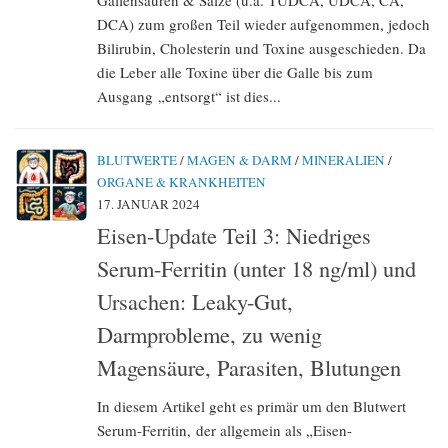
Gallensäuren & Salze (u.a. TUDCA, UDCA, CA,
DCA) zum großen Teil wieder aufgenommen, jedoch
Bilirubin, Cholesterin und Toxine ausgeschieden. Da
die Leber alle Toxine über die Galle bis zum
Ausgang „entsorgt“ ist dies...
BLUTWERTE
/
MAGEN & DARM
/
MINERALIEN
/
ORGANE & KRANKHEITEN
17. JANUAR 2024
Eisen-Update Teil 3: Niedriges
Serum-Ferritin (unter 18 ng/ml) und
Ursachen: Leaky-Gut,
Darmprobleme, zu wenig
Magensäure, Parasiten, Blutungen
In diesem Artikel geht es primär um den Blutwert
Serum-Ferritin, der allgemein als „Eisen-