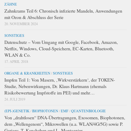
ZÄHNE
Zahnkrams Teil 6: Chronisch infizierte Mandeln, Anwendungen
mit Ozon & Abschluss der Serie
20. NOVEMBER 2024
SONSTIGES
Datenschutz – Vom Umgang mit Google, Facebook, Amazon,
Netflix, Windows, Cloud-Speichern, EC-Karten, Bluetooth,
WLAN & Co.
17. APRIL 2018
ORGANE & KRANKHEITEN
/
SONSTIGES
Impfen Teil 1: Von Masern, ‚Wirkverstärkern‘, der TOKEN-
Studie, Nebenwirkungen, Dr. Klaus Hartmann (ehemals
Risikobewertung Impfstoffe im PEI) und mehr…
24. JULI 2019
(EPI-)GENETIK
/
BIOPHOTONEN
/
EMF
/
QUANTENBIOLOGIE
Von „drahtlosen“ DNA-Übertragungen, Exosomen, Biophotonen,
dem „Wellengenom“, Mikrowellen (u.a. WLAN/4G/5G) sowie P.
Gariaev, T. Kanchzhen und L. Montagnier