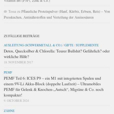
Vitamin B6 (P5P), Zink & Co.)
Tessa
zu
Pflanzliche Proteinpulver (Hanf, Kürbis, Erbsen, Reis) – Von
Presskuchen, Antinährstoffen und Verteilung der Aminosäuren
ZUFÄLLIGE BEITRÄGE
AUSLEITUNG (SCHWERMETALL & CO.)
/
GIFTE
/
SUPPLEMENTE
Detox, Quecksilber & Chlorella: Teurer Bullshit? Gefährlich? oder
wirkliche Hilfe?
18. NOVEMBER 2017
PEMF
PEMF Teil 6: ICES P9 – ein M1 mit integrierten Spulen und
einem 9V-Li Akku-Block (doppelte Laufzeit) – Ultramobiles
PEMF für Gelenk & Knochen-„Autsch“, Migräne & Co. noch
kompakter!
9. OKTOBER 2024
ZÄHNE