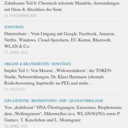
Zahnkrams Teil 6: Chronisch infizierte Mandeln, Anwendungen
mit Ozon & Abschluss der Serie
20. NOVEMBER 2024
SONSTIGES
Datenschutz – Vom Umgang mit Google, Facebook, Amazon,
Netflix, Windows, Cloud-Speichern, EC-Karten, Bluetooth,
WLAN & Co.
17. APRIL 2018
ORGANE & KRANKHEITEN
/
SONSTIGES
Impfen Teil 1: Von Masern, ‚Wirkverstärkern‘, der TOKEN-
Studie, Nebenwirkungen, Dr. Klaus Hartmann (ehemals
Risikobewertung Impfstoffe im PEI) und mehr…
24. JULI 2019
(EPI-)GENETIK
/
BIOPHOTONEN
/
EMF
/
QUANTENBIOLOGIE
Von „drahtlosen“ DNA-Übertragungen, Exosomen, Biophotonen,
dem „Wellengenom“, Mikrowellen (u.a. WLAN/4G/5G) sowie P.
Gariaev, T. Kanchzhen und L. Montagnier
20. APRIL 2022