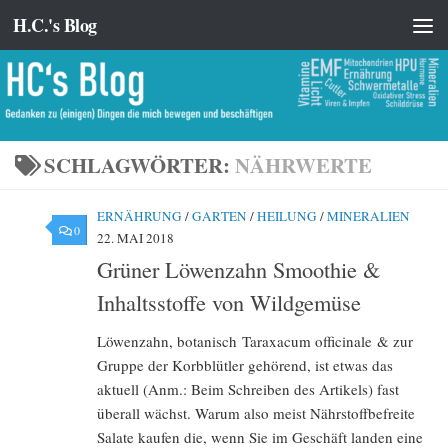
H.C.'s Blog
Zum Inhalt springen
SCHLAGWÖRTER:
NÄHRWERTE
ERNÄHRUNG
/
GARTEN
/
HEILUNG
/
MINERALIEN
0
22. MAI 2018
Grüner Löwenzahn Smoothie &
Inhaltsstoffe von Wildgemüse
Löwenzahn, botanisch Taraxacum officinale & zur
Gruppe der Korbblütler gehörend, ist etwas das
aktuell (Anm.: Beim Schreiben des Artikels) fast
überall wächst. Warum also meist Nährstoffbefreite
Salate kaufen die, wenn Sie im Geschäft landen eine