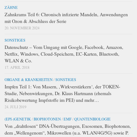
ZÄHNE
Zahnkrams Teil 6: Chronisch infizierte Mandeln, Anwendungen
mit Ozon & Abschluss der Serie
20. NOVEMBER 2024
SONSTIGES
Datenschutz – Vom Umgang mit Google, Facebook, Amazon,
Netflix, Windows, Cloud-Speichern, EC-Karten, Bluetooth,
WLAN & Co.
17. APRIL 2018
ORGANE & KRANKHEITEN
/
SONSTIGES
Impfen Teil 1: Von Masern, ‚Wirkverstärkern‘, der TOKEN-
Studie, Nebenwirkungen, Dr. Klaus Hartmann (ehemals
Risikobewertung Impfstoffe im PEI) und mehr…
24. JULI 2019
(EPI-)GENETIK
/
BIOPHOTONEN
/
EMF
/
QUANTENBIOLOGIE
Von „drahtlosen“ DNA-Übertragungen, Exosomen, Biophotonen,
dem „Wellengenom“, Mikrowellen (u.a. WLAN/4G/5G) sowie P.