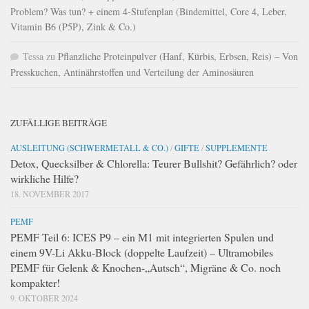
Problem? Was tun? + einem 4-Stufenplan (Bindemittel, Core 4, Leber,
Vitamin B6 (P5P), Zink & Co.)
Tessa
zu
Pflanzliche Proteinpulver (Hanf, Kürbis, Erbsen, Reis) – Von
Presskuchen, Antinährstoffen und Verteilung der Aminosäuren
ZUFÄLLIGE BEITRÄGE
AUSLEITUNG (SCHWERMETALL & CO.)
/
GIFTE
/
SUPPLEMENTE
Detox, Quecksilber & Chlorella: Teurer Bullshit? Gefährlich? oder
wirkliche Hilfe?
18. NOVEMBER 2017
PEMF
PEMF Teil 6: ICES P9 – ein M1 mit integrierten Spulen und
einem 9V-Li Akku-Block (doppelte Laufzeit) – Ultramobiles
PEMF für Gelenk & Knochen-„Autsch“, Migräne & Co. noch
kompakter!
9. OKTOBER 2024