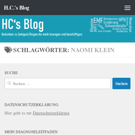
H.C.'s Blog
Zum Inhalt springen
SCHLAGWÖRTER:
NAOMI KLEIN
SUCHE
Suchen
nach:
DATENSCHUTZERKLÄRUNG
Hier geht es zur
Datenschutzerklärung
MEIN DIAGNOSELEITFADEN