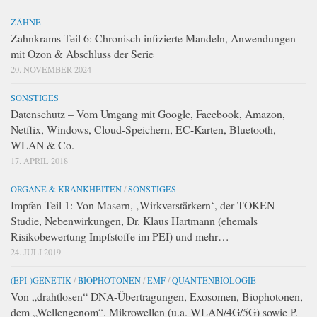
ZÄHNE
Zahnkrams Teil 6: Chronisch infizierte Mandeln, Anwendungen
mit Ozon & Abschluss der Serie
20. NOVEMBER 2024
SONSTIGES
Datenschutz – Vom Umgang mit Google, Facebook, Amazon,
Netflix, Windows, Cloud-Speichern, EC-Karten, Bluetooth,
WLAN & Co.
17. APRIL 2018
ORGANE & KRANKHEITEN
/
SONSTIGES
Impfen Teil 1: Von Masern, ‚Wirkverstärkern‘, der TOKEN-
Studie, Nebenwirkungen, Dr. Klaus Hartmann (ehemals
Risikobewertung Impfstoffe im PEI) und mehr…
24. JULI 2019
(EPI-)GENETIK
/
BIOPHOTONEN
/
EMF
/
QUANTENBIOLOGIE
Von „drahtlosen“ DNA-Übertragungen, Exosomen, Biophotonen,
dem „Wellengenom“, Mikrowellen (u.a. WLAN/4G/5G) sowie P.