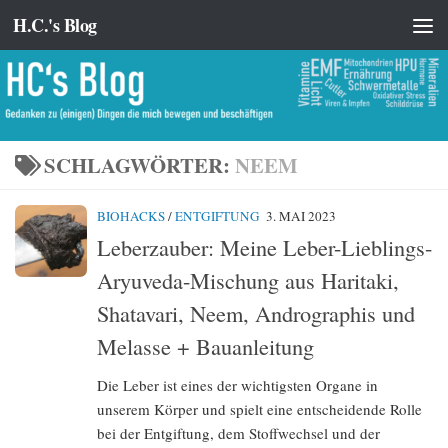
H.C.'s Blog
Zum Inhalt springen
SCHLAGWÖRTER:
NEEM
BIOHACKS
/
ENTGIFTUNG
3. MAI 2023
Leberzauber: Meine Leber-Lieblings-
Aryuveda-Mischung aus Haritaki,
Shatavari, Neem, Andrographis und
Melasse + Bauanleitung
Die Leber ist eines der wichtigsten Organe in
unserem Körper und spielt eine entscheidende Rolle
bei der Entgiftung, dem Stoffwechsel und der