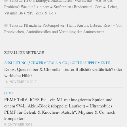
Tessa
zu
HPU (Hämopyrrollaktamurie): Was ist das? Was ist das
Problem? Was tun? + einem 4-Stufenplan (Bindemittel, Core 4, Leber,
Vitamin B6 (P5P), Zink & Co.)
Tessa
zu
Pflanzliche Proteinpulver (Hanf, Kürbis, Erbsen, Reis) – Von
Presskuchen, Antinährstoffen und Verteilung der Aminosäuren
ZUFÄLLIGE BEITRÄGE
AUSLEITUNG (SCHWERMETALL & CO.)
/
GIFTE
/
SUPPLEMENTE
Detox, Quecksilber & Chlorella: Teurer Bullshit? Gefährlich? oder
wirkliche Hilfe?
18. NOVEMBER 2017
PEMF
PEMF Teil 6: ICES P9 – ein M1 mit integrierten Spulen und
einem 9V-Li Akku-Block (doppelte Laufzeit) – Ultramobiles
PEMF für Gelenk & Knochen-„Autsch“, Migräne & Co. noch
kompakter!
9. OKTOBER 2024