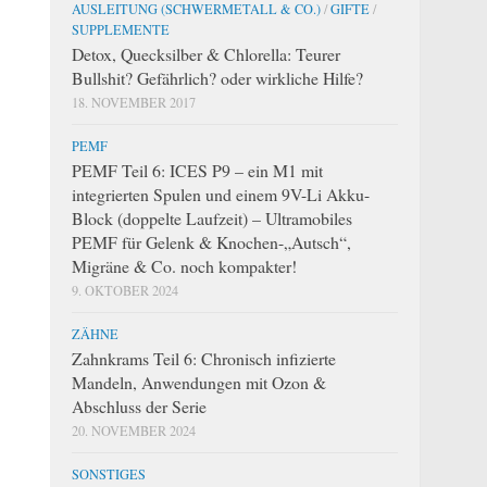
AUSLEITUNG (SCHWERMETALL & CO.)
/
GIFTE
/
SUPPLEMENTE
Detox, Quecksilber & Chlorella: Teurer
Bullshit? Gefährlich? oder wirkliche Hilfe?
18. NOVEMBER 2017
PEMF
PEMF Teil 6: ICES P9 – ein M1 mit
integrierten Spulen und einem 9V-Li Akku-
Block (doppelte Laufzeit) – Ultramobiles
PEMF für Gelenk & Knochen-„Autsch“,
Migräne & Co. noch kompakter!
9. OKTOBER 2024
ZÄHNE
Zahnkrams Teil 6: Chronisch infizierte
Mandeln, Anwendungen mit Ozon &
Abschluss der Serie
20. NOVEMBER 2024
SONSTIGES