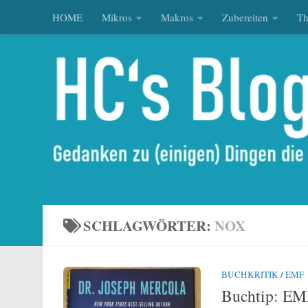
HOME
Mikros
Makros
Zubereiten
T
Zum Inhalt springen
SCHLAGWÖRTER:
NOX
BUCHKRITIK
/
EMF
Buchtip: EMF