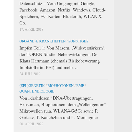
Datenschutz – Vom Umgang mit Google,
Facebook, Amazon, Netflix, Windows, Cloud-
Speichern, EC-Karten, Bluetooth, WLAN &
Co.
17. APRIL 2018
ORGANE & KRANKHEITEN
/
SONSTIGES
Impfen Teil 1: Von Masern, ‚Wirkverstärkern‘,
der TOKEN-Studie, Nebenwirkungen, Dr.
Klaus Hartmann (ehemals Risikobewertung
Impfstoffe im PEI) und mehr…
24. JULI 2019
(EPI-)GENETIK
/
BIOPHOTONEN
/
EMF
/
QUANTENBIOLOGIE
Von „drahtlosen“ DNA-Übertragungen,
Exosomen, Biophotonen, dem „Wellengenom“,
Mikrowellen (u.a. WLAN/4G/5G) sowie P.
Gariaev, T. Kanchzhen und L. Montagnier
20. APRIL 2022