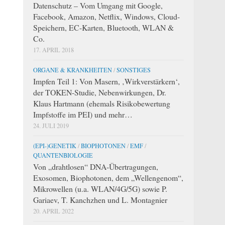
Datenschutz – Vom Umgang mit Google,
Facebook, Amazon, Netflix, Windows, Cloud-
Speichern, EC-Karten, Bluetooth, WLAN &
Co.
17. APRIL 2018
ORGANE & KRANKHEITEN
/
SONSTIGES
Impfen Teil 1: Von Masern, ‚Wirkverstärkern‘,
der TOKEN-Studie, Nebenwirkungen, Dr.
Klaus Hartmann (ehemals Risikobewertung
Impfstoffe im PEI) und mehr…
24. JULI 2019
(EPI-)GENETIK
/
BIOPHOTONEN
/
EMF
/
QUANTENBIOLOGIE
Von „drahtlosen“ DNA-Übertragungen,
Exosomen, Biophotonen, dem „Wellengenom“,
Mikrowellen (u.a. WLAN/4G/5G) sowie P.
Gariaev, T. Kanchzhen und L. Montagnier
20. APRIL 2022