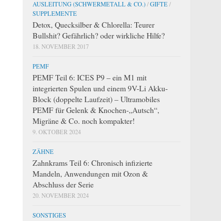
AUSLEITUNG (SCHWERMETALL & CO.)
/
GIFTE
/
SUPPLEMENTE
Detox, Quecksilber & Chlorella: Teurer
Bullshit? Gefährlich? oder wirkliche Hilfe?
18. NOVEMBER 2017
PEMF
PEMF Teil 6: ICES P9 – ein M1 mit
integrierten Spulen und einem 9V-Li Akku-
Block (doppelte Laufzeit) – Ultramobiles
PEMF für Gelenk & Knochen-„Autsch“,
Migräne & Co. noch kompakter!
9. OKTOBER 2024
ZÄHNE
Zahnkrams Teil 6: Chronisch infizierte
Mandeln, Anwendungen mit Ozon &
Abschluss der Serie
20. NOVEMBER 2024
SONSTIGES