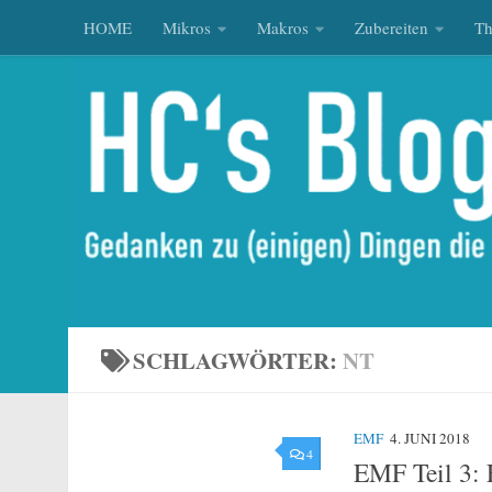
HOME
Mikros
Makros
Zubereiten
T
Zum Inhalt springen
SCHLAGWÖRTER:
NT
EMF
4. JUNI 2018
4
EMF Teil 3: 