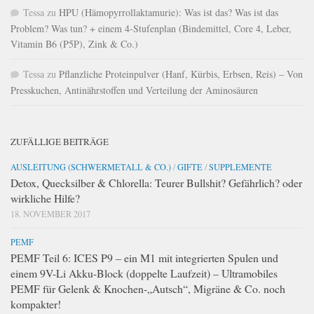
Tessa
zu
HPU (Hämopyrrollaktamurie): Was ist das? Was ist das
Problem? Was tun? + einem 4-Stufenplan (Bindemittel, Core 4, Leber,
Vitamin B6 (P5P), Zink & Co.)
Tessa
zu
Pflanzliche Proteinpulver (Hanf, Kürbis, Erbsen, Reis) – Von
Presskuchen, Antinährstoffen und Verteilung der Aminosäuren
ZUFÄLLIGE BEITRÄGE
AUSLEITUNG (SCHWERMETALL & CO.)
/
GIFTE
/
SUPPLEMENTE
Detox, Quecksilber & Chlorella: Teurer Bullshit? Gefährlich? oder
wirkliche Hilfe?
18. NOVEMBER 2017
PEMF
PEMF Teil 6: ICES P9 – ein M1 mit integrierten Spulen und
einem 9V-Li Akku-Block (doppelte Laufzeit) – Ultramobiles
PEMF für Gelenk & Knochen-„Autsch“, Migräne & Co. noch
kompakter!