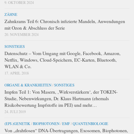
9. OKTOBER 2024
ZÄHNE
Zahnkrams Teil 6: Chronisch infizierte Mandeln, Anwendungen
mit Ozon & Abschluss der Serie
20. NOVEMBER 2024
SONSTIGES
Datenschutz – Vom Umgang mit Google, Facebook, Amazon,
Netflix, Windows, Cloud-Speichern, EC-Karten, Bluetooth,
WLAN & Co.
17. APRIL 2018
ORGANE & KRANKHEITEN
/
SONSTIGES
Impfen Teil 1: Von Masern, ‚Wirkverstärkern‘, der TOKEN-
Studie, Nebenwirkungen, Dr. Klaus Hartmann (ehemals
Risikobewertung Impfstoffe im PEI) und mehr…
24. JULI 2019
(EPI-)GENETIK
/
BIOPHOTONEN
/
EMF
/
QUANTENBIOLOGIE
Von „drahtlosen“ DNA-Übertragungen, Exosomen, Biophotonen,