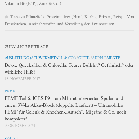
Vitamin B6 (P5P), Zink & Co.)
Tessa
zu
Pflanzliche Proteinpulver (Hanf, Kürbis, Erbsen, Reis) – Von
Presskuchen, Antinährstoffen und Verteilung der Aminosäuren
ZUFÄLLIGE BEITRÄGE
AUSLEITUNG (SCHWERMETALL & CO.)
/
GIFTE
/
SUPPLEMENTE
Detox, Quecksilber & Chlorella: Teurer Bullshit? Gefährlich? oder
wirkliche Hilfe?
18. NOVEMBER 2017
PEMF
PEMF Teil 6: ICES P9 – ein M1 mit integrierten Spulen und
einem 9V-Li Akku-Block (doppelte Laufzeit) – Ultramobiles
PEMF für Gelenk & Knochen-„Autsch“, Migräne & Co. noch
kompakter!
9. OKTOBER 2024
ZÄHNE