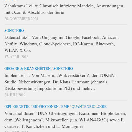
Zahnkrams Teil 6: Chronisch infizierte Mandeln, Anwendungen
mit Ozon & Abschluss der Serie
20. NOVEMBER 2024
SONSTIGES
Datenschutz – Vom Umgang mit Google, Facebook, Amazon,
Netflix, Windows, Cloud-Speichern, EC-Karten, Bluetooth,
WLAN & Co.
17. APRIL 2018
ORGANE & KRANKHEITEN
/
SONSTIGES
Impfen Teil 1: Von Masern, ‚Wirkverstärkern‘, der TOKEN-
Studie, Nebenwirkungen, Dr. Klaus Hartmann (ehemals
Risikobewertung Impfstoffe im PEI) und mehr…
24. JULI 2019
(EPI-)GENETIK
/
BIOPHOTONEN
/
EMF
/
QUANTENBIOLOGIE
Von „drahtlosen“ DNA-Übertragungen, Exosomen, Biophotonen,
dem „Wellengenom“, Mikrowellen (u.a. WLAN/4G/5G) sowie P.
Gariaev, T. Kanchzhen und L. Montagnier