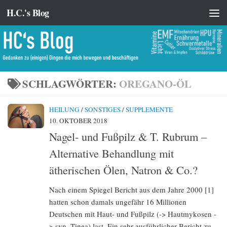
H.C.'s Blog
Zum Inhalt springen
SCHLAGWÖRTER:
OREGANO-ÖL
HEILUNG
/
SONSTIGES
/
SUPPLEMENTE
10. OKTOBER 2018
Nagel- und Fußpilz & T. Rubrum –
Alternative Behandlung mit
ätherischen Ölen, Natron & Co.?
Nach einem Spiegel Bericht aus dem Jahre 2000 [1]
hatten schon damals ungefähr 16 Millionen
Deutschen mit Haut- und Fußpilz (-> Hautmykosen -
> syn. Tinea) last. Ein sehr ausführlicher Bericht zu