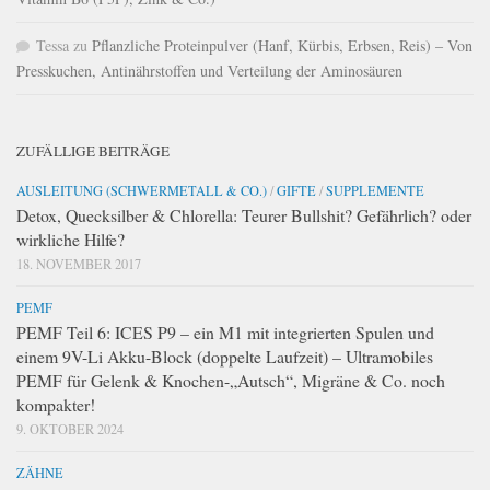
Tessa
zu
Pflanzliche Proteinpulver (Hanf, Kürbis, Erbsen, Reis) – Von
Presskuchen, Antinährstoffen und Verteilung der Aminosäuren
ZUFÄLLIGE BEITRÄGE
AUSLEITUNG (SCHWERMETALL & CO.)
/
GIFTE
/
SUPPLEMENTE
Detox, Quecksilber & Chlorella: Teurer Bullshit? Gefährlich? oder
wirkliche Hilfe?
18. NOVEMBER 2017
PEMF
PEMF Teil 6: ICES P9 – ein M1 mit integrierten Spulen und
einem 9V-Li Akku-Block (doppelte Laufzeit) – Ultramobiles
PEMF für Gelenk & Knochen-„Autsch“, Migräne & Co. noch
kompakter!
9. OKTOBER 2024
ZÄHNE