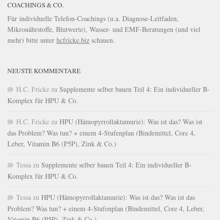
COACHINGS & CO.
Für individuelle Telefon-Coachings (u.a. Diagnose-Leitfaden,
Mikronährstoffe, Blutwerte), Wasser- und EMF-Beratungen (und viel
mehr) bitte unter
hcfricke.biz
schauen.
NEUSTE KOMMENTARE
H.C. Fricke
zu
Supplemente selber bauen Teil 4: Ein individueller B-
Komplex für HPU & Co.
H.C. Fricke
zu
HPU (Hämopyrrollaktamurie): Was ist das? Was ist
das Problem? Was tun? + einem 4-Stufenplan (Bindemittel, Core 4,
Leber, Vitamin B6 (P5P), Zink & Co.)
Tessa
zu
Supplemente selber bauen Teil 4: Ein individueller B-
Komplex für HPU & Co.
Tessa
zu
HPU (Hämopyrrollaktamurie): Was ist das? Was ist das
Problem? Was tun? + einem 4-Stufenplan (Bindemittel, Core 4, Leber,
Vitamin B6 (P5P), Zink & Co.)