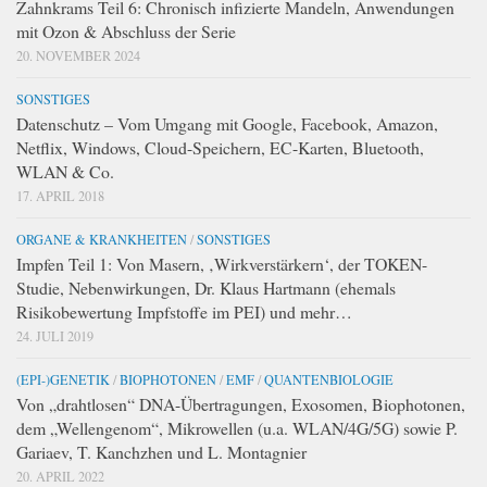
Zahnkrams Teil 6: Chronisch infizierte Mandeln, Anwendungen
mit Ozon & Abschluss der Serie
20. NOVEMBER 2024
SONSTIGES
Datenschutz – Vom Umgang mit Google, Facebook, Amazon,
Netflix, Windows, Cloud-Speichern, EC-Karten, Bluetooth,
WLAN & Co.
17. APRIL 2018
ORGANE & KRANKHEITEN
/
SONSTIGES
Impfen Teil 1: Von Masern, ‚Wirkverstärkern‘, der TOKEN-
Studie, Nebenwirkungen, Dr. Klaus Hartmann (ehemals
Risikobewertung Impfstoffe im PEI) und mehr…
24. JULI 2019
(EPI-)GENETIK
/
BIOPHOTONEN
/
EMF
/
QUANTENBIOLOGIE
Von „drahtlosen“ DNA-Übertragungen, Exosomen, Biophotonen,
dem „Wellengenom“, Mikrowellen (u.a. WLAN/4G/5G) sowie P.
Gariaev, T. Kanchzhen und L. Montagnier
20. APRIL 2022