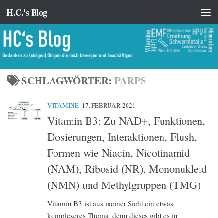
H.C.'s Blog
Zum Inhalt springen
SCHLAGWÖRTER:
PARPS
VITAMINE
17. FEBRUAR 2021
Vitamin B3: Zu NAD+, Funktionen,
Dosierungen, Interaktionen, Flush,
Formen wie Niacin, Nicotinamid
(NAM), Ribosid (NR), Mononukleid
(NMN) und Methylgruppen (TMG)
Vitamin B3 ist aus meiner Sicht ein etwas
komplexeres Thema, denn dieses gibt es in