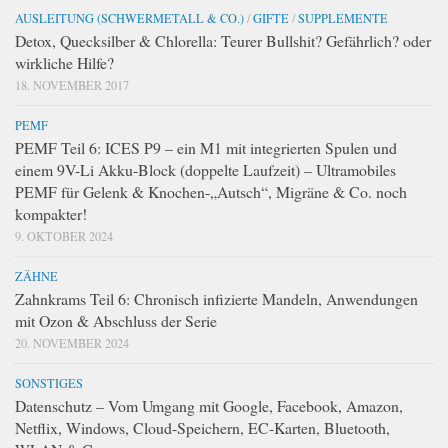
AUSLEITUNG (SCHWERMETALL & CO.)
/
GIFTE
/
SUPPLEMENTE
Detox, Quecksilber & Chlorella: Teurer Bullshit? Gefährlich? oder
wirkliche Hilfe?
18. NOVEMBER 2017
PEMF
PEMF Teil 6: ICES P9 – ein M1 mit integrierten Spulen und
einem 9V-Li Akku-Block (doppelte Laufzeit) – Ultramobiles
PEMF für Gelenk & Knochen-„Autsch“, Migräne & Co. noch
kompakter!
9. OKTOBER 2024
ZÄHNE
Zahnkrams Teil 6: Chronisch infizierte Mandeln, Anwendungen
mit Ozon & Abschluss der Serie
20. NOVEMBER 2024
SONSTIGES
Datenschutz – Vom Umgang mit Google, Facebook, Amazon,
Netflix, Windows, Cloud-Speichern, EC-Karten, Bluetooth,