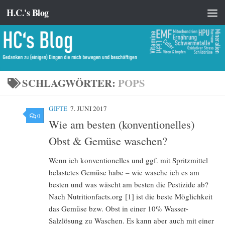
H.C.'s Blog
Zum Inhalt springen
SCHLAGWÖRTER:
POPS
GIFTE
7. JUNI 2017
0
Wie am besten (konventionelles)
Obst & Gemüse waschen?
Wenn ich konventionelles und ggf. mit Spritzmittel
belastetes Gemüse habe – wie wasche ich es am
besten und was wäscht am besten die Pestizide ab?
Nach Nutritionfacts.org [1] ist die beste Möglichkeit
das Gemüse bzw. Obst in einer 10% Wasser-
Salzlösung zu Waschen. Es kann aber auch mit einer