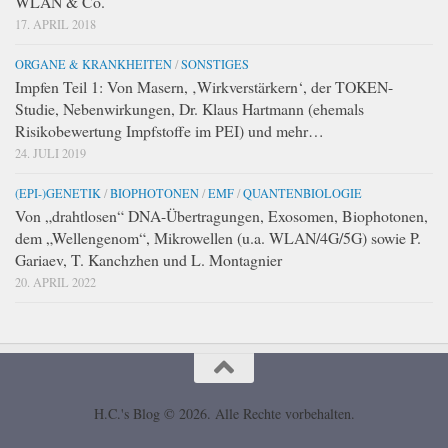
WLAN & Co.
17. APRIL 2018
ORGANE & KRANKHEITEN
/
SONSTIGES
Impfen Teil 1: Von Masern, ‚Wirkverstärkern‘, der TOKEN-
Studie, Nebenwirkungen, Dr. Klaus Hartmann (ehemals
Risikobewertung Impfstoffe im PEI) und mehr…
24. JULI 2019
(EPI-)GENETIK
/
BIOPHOTONEN
/
EMF
/
QUANTENBIOLOGIE
Von „drahtlosen“ DNA-Übertragungen, Exosomen, Biophotonen,
dem „Wellengenom“, Mikrowellen (u.a. WLAN/4G/5G) sowie P.
Gariaev, T. Kanchzhen und L. Montagnier
20. APRIL 2022
H.C.'s Blog © 2026. Alle Rechte vorbehalten.