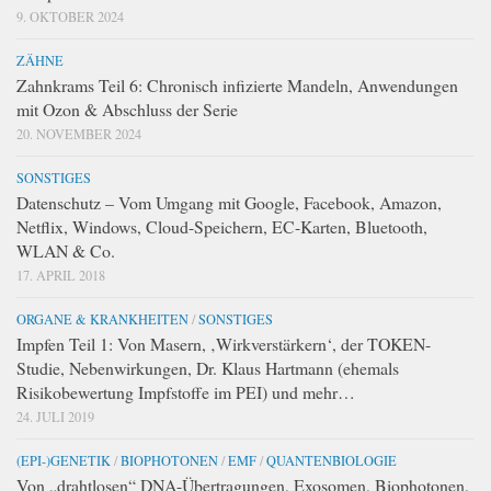
9. OKTOBER 2024
ZÄHNE
Zahnkrams Teil 6: Chronisch infizierte Mandeln, Anwendungen
mit Ozon & Abschluss der Serie
20. NOVEMBER 2024
SONSTIGES
Datenschutz – Vom Umgang mit Google, Facebook, Amazon,
Netflix, Windows, Cloud-Speichern, EC-Karten, Bluetooth,
WLAN & Co.
17. APRIL 2018
ORGANE & KRANKHEITEN
/
SONSTIGES
Impfen Teil 1: Von Masern, ‚Wirkverstärkern‘, der TOKEN-
Studie, Nebenwirkungen, Dr. Klaus Hartmann (ehemals
Risikobewertung Impfstoffe im PEI) und mehr…
24. JULI 2019
(EPI-)GENETIK
/
BIOPHOTONEN
/
EMF
/
QUANTENBIOLOGIE
Von „drahtlosen“ DNA-Übertragungen, Exosomen, Biophotonen,