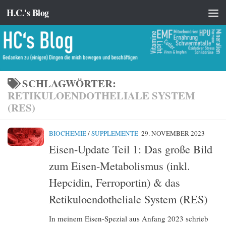
H.C.'s Blog
Zum Inhalt springen
SCHLAGWÖRTER:
RETIKULOENDOTHELIALE SYSTEM
(RES)
BIOCHEMIE
/
SUPPLEMENTE
29. NOVEMBER 2023
Eisen-Update Teil 1: Das große Bild
zum Eisen-Metabolismus (inkl.
Hepcidin, Ferroportin) & das
Retikuloendotheliale System (RES)
In meinem Eisen-Spezial aus Anfang 2023 schrieb