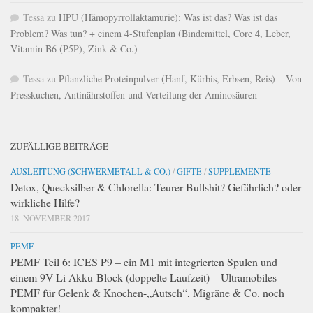
Tessa
zu
HPU (Hämopyrrollaktamurie): Was ist das? Was ist das
Problem? Was tun? + einem 4-Stufenplan (Bindemittel, Core 4, Leber,
Vitamin B6 (P5P), Zink & Co.)
Tessa
zu
Pflanzliche Proteinpulver (Hanf, Kürbis, Erbsen, Reis) – Von
Presskuchen, Antinährstoffen und Verteilung der Aminosäuren
ZUFÄLLIGE BEITRÄGE
AUSLEITUNG (SCHWERMETALL & CO.)
/
GIFTE
/
SUPPLEMENTE
Detox, Quecksilber & Chlorella: Teurer Bullshit? Gefährlich? oder
wirkliche Hilfe?
18. NOVEMBER 2017
PEMF
PEMF Teil 6: ICES P9 – ein M1 mit integrierten Spulen und
einem 9V-Li Akku-Block (doppelte Laufzeit) – Ultramobiles
PEMF für Gelenk & Knochen-„Autsch“, Migräne & Co. noch
kompakter!