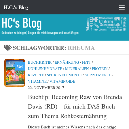
H.C.'s Blog
Zum Inhalt springen
SCHLAGWÖRTER:
RHEUMA
BUCHKRITIK
/
ERNÄHRUNG
/
FETT
/
0
KOHLENHYDRATE
/
MINERALIEN
/
PROTEIN
/
REZEPTE
/
SPURENELEMENTE
/
SUPPLEMENTE
/
VITAMINE
/
VITAMINOIDE
22. NOVEMBER 2017
Buchtip: Becoming Raw von Brenda
Davis (RD) – für mich DAS Buch
zum Thema Rohkosternährung
Dieses Buch ist meines Wissens nach das einzige