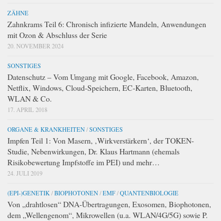
ZÄHNE
Zahnkrams Teil 6: Chronisch infizierte Mandeln, Anwendungen
mit Ozon & Abschluss der Serie
20. NOVEMBER 2024
SONSTIGES
Datenschutz – Vom Umgang mit Google, Facebook, Amazon,
Netflix, Windows, Cloud-Speichern, EC-Karten, Bluetooth,
WLAN & Co.
17. APRIL 2018
ORGANE & KRANKHEITEN
/
SONSTIGES
Impfen Teil 1: Von Masern, ‚Wirkverstärkern‘, der TOKEN-
Studie, Nebenwirkungen, Dr. Klaus Hartmann (ehemals
Risikobewertung Impfstoffe im PEI) und mehr…
24. JULI 2019
(EPI-)GENETIK
/
BIOPHOTONEN
/
EMF
/
QUANTENBIOLOGIE
Von „drahtlosen“ DNA-Übertragungen, Exosomen, Biophotonen,
dem „Wellengenom“, Mikrowellen (u.a. WLAN/4G/5G) sowie P.