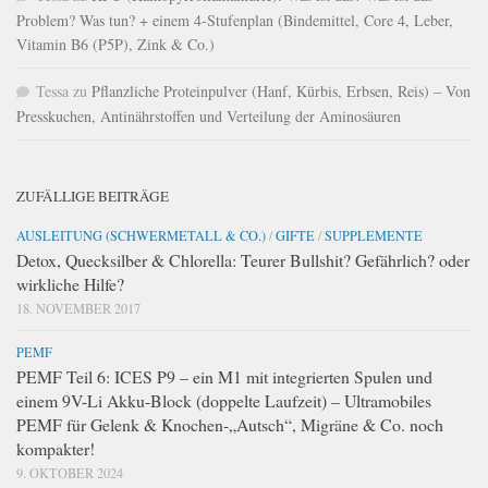
Problem? Was tun? + einem 4-Stufenplan (Bindemittel, Core 4, Leber,
Vitamin B6 (P5P), Zink & Co.)
Tessa
zu
Pflanzliche Proteinpulver (Hanf, Kürbis, Erbsen, Reis) – Von
Presskuchen, Antinährstoffen und Verteilung der Aminosäuren
ZUFÄLLIGE BEITRÄGE
AUSLEITUNG (SCHWERMETALL & CO.)
/
GIFTE
/
SUPPLEMENTE
Detox, Quecksilber & Chlorella: Teurer Bullshit? Gefährlich? oder
wirkliche Hilfe?
18. NOVEMBER 2017
PEMF
PEMF Teil 6: ICES P9 – ein M1 mit integrierten Spulen und
einem 9V-Li Akku-Block (doppelte Laufzeit) – Ultramobiles
PEMF für Gelenk & Knochen-„Autsch“, Migräne & Co. noch
kompakter!
9. OKTOBER 2024