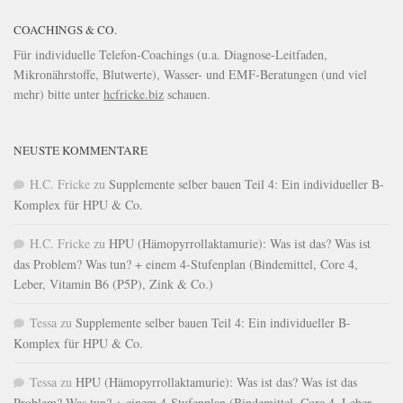
COACHINGS & CO.
Für individuelle Telefon-Coachings (u.a. Diagnose-Leitfaden,
Mikronährstoffe, Blutwerte), Wasser- und EMF-Beratungen (und viel
mehr) bitte unter
hcfricke.biz
schauen.
NEUSTE KOMMENTARE
H.C. Fricke
zu
Supplemente selber bauen Teil 4: Ein individueller B-
Komplex für HPU & Co.
H.C. Fricke
zu
HPU (Hämopyrrollaktamurie): Was ist das? Was ist
das Problem? Was tun? + einem 4-Stufenplan (Bindemittel, Core 4,
Leber, Vitamin B6 (P5P), Zink & Co.)
Tessa
zu
Supplemente selber bauen Teil 4: Ein individueller B-
Komplex für HPU & Co.
Tessa
zu
HPU (Hämopyrrollaktamurie): Was ist das? Was ist das
Problem? Was tun? + einem 4-Stufenplan (Bindemittel, Core 4, Leber,