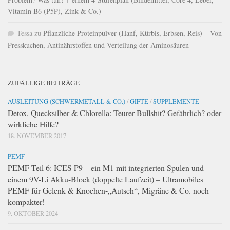
Vitamin B6 (P5P), Zink & Co.)
Tessa
zu
Pflanzliche Proteinpulver (Hanf, Kürbis, Erbsen, Reis) – Von
Presskuchen, Antinährstoffen und Verteilung der Aminosäuren
ZUFÄLLIGE BEITRÄGE
AUSLEITUNG (SCHWERMETALL & CO.)
/
GIFTE
/
SUPPLEMENTE
Detox, Quecksilber & Chlorella: Teurer Bullshit? Gefährlich? oder
wirkliche Hilfe?
18. NOVEMBER 2017
PEMF
PEMF Teil 6: ICES P9 – ein M1 mit integrierten Spulen und
einem 9V-Li Akku-Block (doppelte Laufzeit) – Ultramobiles
PEMF für Gelenk & Knochen-„Autsch“, Migräne & Co. noch
kompakter!
9. OKTOBER 2024