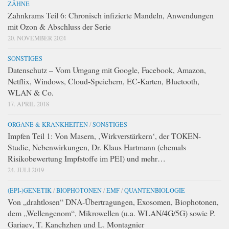
ZÄHNE
Zahnkrams Teil 6: Chronisch infizierte Mandeln, Anwendungen
mit Ozon & Abschluss der Serie
20. NOVEMBER 2024
SONSTIGES
Datenschutz – Vom Umgang mit Google, Facebook, Amazon,
Netflix, Windows, Cloud-Speichern, EC-Karten, Bluetooth,
WLAN & Co.
17. APRIL 2018
ORGANE & KRANKHEITEN
/
SONSTIGES
Impfen Teil 1: Von Masern, ‚Wirkverstärkern‘, der TOKEN-
Studie, Nebenwirkungen, Dr. Klaus Hartmann (ehemals
Risikobewertung Impfstoffe im PEI) und mehr…
24. JULI 2019
(EPI-)GENETIK
/
BIOPHOTONEN
/
EMF
/
QUANTENBIOLOGIE
Von „drahtlosen“ DNA-Übertragungen, Exosomen, Biophotonen,
dem „Wellengenom“, Mikrowellen (u.a. WLAN/4G/5G) sowie P.
Gariaev, T. Kanchzhen und L. Montagnier