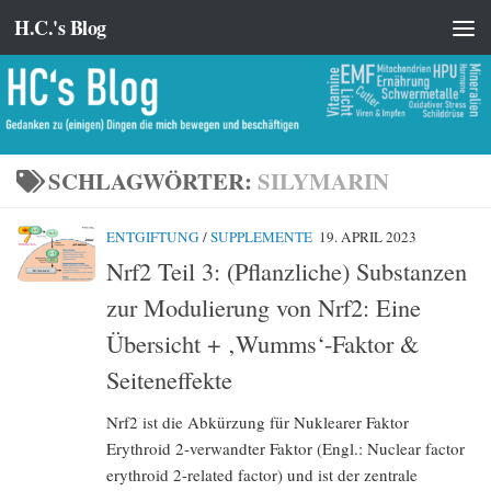
H.C.'s Blog
Zum Inhalt springen
SCHLAGWÖRTER:
SILYMARIN
ENTGIFTUNG
/
SUPPLEMENTE
19. APRIL 2023
Nrf2 Teil 3: (Pflanzliche) Substanzen
zur Modulierung von Nrf2: Eine
Übersicht + ‚Wumms‘-Faktor &
Seiteneffekte
Nrf2 ist die Abkürzung für Nuklearer Faktor
Erythroid 2-verwandter Faktor (Engl.: Nuclear factor
erythroid 2-related factor) und ist der zentrale