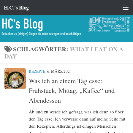
H.C.'s Blog
Zum Inhalt springen
SCHLAGWÖRTER:
WHAT I EAT ON A
DAY
REZEPTE
6. MÄRZ 2024
Was ich an einem Tag esse:
Frühstück, Mittag, „Kaffee“ und
Abendessen
Ab und zu werde ich gefragt, was ich denn so über
den Tag esse. Ich verweise dann auf meine Seite mit
den Rezepten. Allerdings ist einigen Menschen