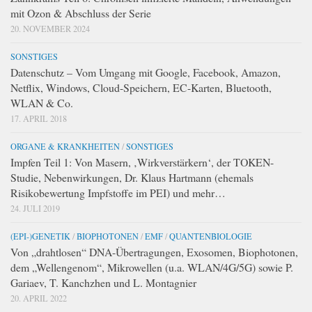
mit Ozon & Abschluss der Serie
20. NOVEMBER 2024
SONSTIGES
Datenschutz – Vom Umgang mit Google, Facebook, Amazon,
Netflix, Windows, Cloud-Speichern, EC-Karten, Bluetooth,
WLAN & Co.
17. APRIL 2018
ORGANE & KRANKHEITEN
/
SONSTIGES
Impfen Teil 1: Von Masern, ‚Wirkverstärkern‘, der TOKEN-
Studie, Nebenwirkungen, Dr. Klaus Hartmann (ehemals
Risikobewertung Impfstoffe im PEI) und mehr…
24. JULI 2019
(EPI-)GENETIK
/
BIOPHOTONEN
/
EMF
/
QUANTENBIOLOGIE
Von „drahtlosen“ DNA-Übertragungen, Exosomen, Biophotonen,
dem „Wellengenom“, Mikrowellen (u.a. WLAN/4G/5G) sowie P.
Gariaev, T. Kanchzhen und L. Montagnier
20. APRIL 2022