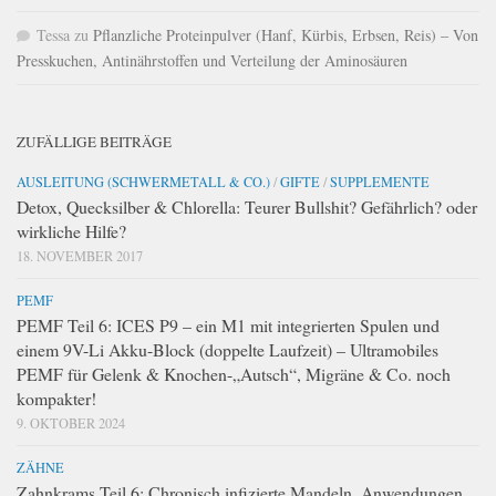
Tessa
zu
Pflanzliche Proteinpulver (Hanf, Kürbis, Erbsen, Reis) – Von
Presskuchen, Antinährstoffen und Verteilung der Aminosäuren
ZUFÄLLIGE BEITRÄGE
AUSLEITUNG (SCHWERMETALL & CO.)
/
GIFTE
/
SUPPLEMENTE
Detox, Quecksilber & Chlorella: Teurer Bullshit? Gefährlich? oder
wirkliche Hilfe?
18. NOVEMBER 2017
PEMF
PEMF Teil 6: ICES P9 – ein M1 mit integrierten Spulen und
einem 9V-Li Akku-Block (doppelte Laufzeit) – Ultramobiles
PEMF für Gelenk & Knochen-„Autsch“, Migräne & Co. noch
kompakter!
9. OKTOBER 2024
ZÄHNE
Zahnkrams Teil 6: Chronisch infizierte Mandeln, Anwendungen