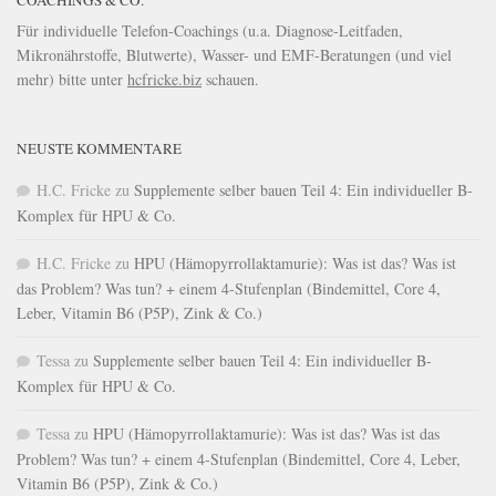
COACHINGS & CO.
Für individuelle Telefon-Coachings (u.a. Diagnose-Leitfaden,
Mikronährstoffe, Blutwerte), Wasser- und EMF-Beratungen (und viel
mehr) bitte unter
hcfricke.biz
schauen.
NEUSTE KOMMENTARE
H.C. Fricke
zu
Supplemente selber bauen Teil 4: Ein individueller B-
Komplex für HPU & Co.
H.C. Fricke
zu
HPU (Hämopyrrollaktamurie): Was ist das? Was ist
das Problem? Was tun? + einem 4-Stufenplan (Bindemittel, Core 4,
Leber, Vitamin B6 (P5P), Zink & Co.)
Tessa
zu
Supplemente selber bauen Teil 4: Ein individueller B-
Komplex für HPU & Co.
Tessa
zu
HPU (Hämopyrrollaktamurie): Was ist das? Was ist das
Problem? Was tun? + einem 4-Stufenplan (Bindemittel, Core 4, Leber,
Vitamin B6 (P5P), Zink & Co.)