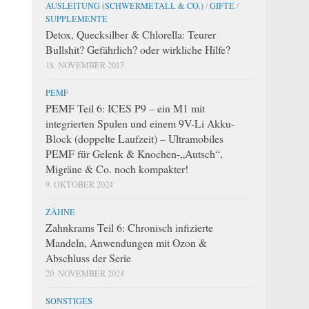
AUSLEITUNG (SCHWERMETALL & CO.)
/
GIFTE
/
SUPPLEMENTE
Detox, Quecksilber & Chlorella: Teurer
Bullshit? Gefährlich? oder wirkliche Hilfe?
18. NOVEMBER 2017
PEMF
PEMF Teil 6: ICES P9 – ein M1 mit
integrierten Spulen und einem 9V-Li Akku-
Block (doppelte Laufzeit) – Ultramobiles
PEMF für Gelenk & Knochen-„Autsch“,
Migräne & Co. noch kompakter!
9. OKTOBER 2024
ZÄHNE
Zahnkrams Teil 6: Chronisch infizierte
Mandeln, Anwendungen mit Ozon &
Abschluss der Serie
20. NOVEMBER 2024
SONSTIGES