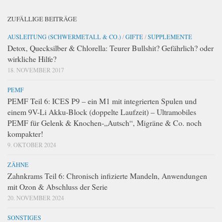
ZUFÄLLIGE BEITRÄGE
AUSLEITUNG (SCHWERMETALL & CO.)
/
GIFTE
/
SUPPLEMENTE
Detox, Quecksilber & Chlorella: Teurer Bullshit? Gefährlich? oder
wirkliche Hilfe?
18. NOVEMBER 2017
PEMF
PEMF Teil 6: ICES P9 – ein M1 mit integrierten Spulen und
einem 9V-Li Akku-Block (doppelte Laufzeit) – Ultramobiles
PEMF für Gelenk & Knochen-„Autsch“, Migräne & Co. noch
kompakter!
9. OKTOBER 2024
ZÄHNE
Zahnkrams Teil 6: Chronisch infizierte Mandeln, Anwendungen
mit Ozon & Abschluss der Serie
20. NOVEMBER 2024
SONSTIGES