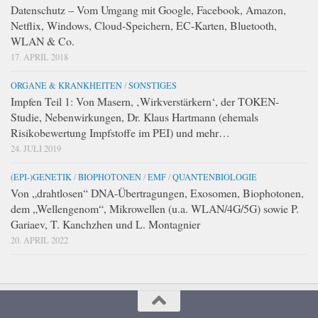
Datenschutz – Vom Umgang mit Google, Facebook, Amazon,
Netflix, Windows, Cloud-Speichern, EC-Karten, Bluetooth,
WLAN & Co.
17. APRIL 2018
ORGANE & KRANKHEITEN
/
SONSTIGES
Impfen Teil 1: Von Masern, ‚Wirkverstärkern‘, der TOKEN-
Studie, Nebenwirkungen, Dr. Klaus Hartmann (ehemals
Risikobewertung Impfstoffe im PEI) und mehr…
24. JULI 2019
(EPI-)GENETIK
/
BIOPHOTONEN
/
EMF
/
QUANTENBIOLOGIE
Von „drahtlosen“ DNA-Übertragungen, Exosomen, Biophotonen,
dem „Wellengenom“, Mikrowellen (u.a. WLAN/4G/5G) sowie P.
Gariaev, T. Kanchzhen und L. Montagnier
20. APRIL 2022