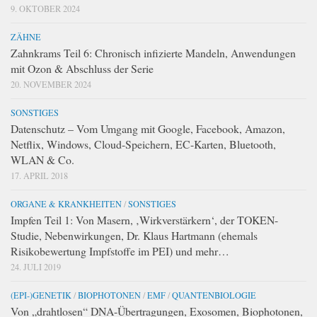
9. OKTOBER 2024
ZÄHNE
Zahnkrams Teil 6: Chronisch infizierte Mandeln, Anwendungen
mit Ozon & Abschluss der Serie
20. NOVEMBER 2024
SONSTIGES
Datenschutz – Vom Umgang mit Google, Facebook, Amazon,
Netflix, Windows, Cloud-Speichern, EC-Karten, Bluetooth,
WLAN & Co.
17. APRIL 2018
ORGANE & KRANKHEITEN
/
SONSTIGES
Impfen Teil 1: Von Masern, ‚Wirkverstärkern‘, der TOKEN-
Studie, Nebenwirkungen, Dr. Klaus Hartmann (ehemals
Risikobewertung Impfstoffe im PEI) und mehr…
24. JULI 2019
(EPI-)GENETIK
/
BIOPHOTONEN
/
EMF
/
QUANTENBIOLOGIE
Von „drahtlosen“ DNA-Übertragungen, Exosomen, Biophotonen,