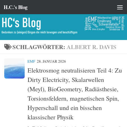
H.C.'s Blog
Zum Inhalt springen
SCHLAGWÖRTER:
ALBERT R. DAVIS
EMF
28. JANUAR 2026
Elektrosmog neutralisieren Teil 4: Zu
Dirty Electricity, Skalarwellen
(Meyl), BioGeometry, Radiästhesie,
Torsionsfeldern, magnetischen Spin,
Hyperschall und ein bisschen
klassischer Physik