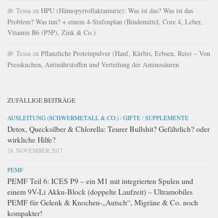
Tessa
zu
HPU (Hämopyrrollaktamurie): Was ist das? Was ist das
Problem? Was tun? + einem 4-Stufenplan (Bindemittel, Core 4, Leber,
Vitamin B6 (P5P), Zink & Co.)
Tessa
zu
Pflanzliche Proteinpulver (Hanf, Kürbis, Erbsen, Reis) – Von
Presskuchen, Antinährstoffen und Verteilung der Aminosäuren
ZUFÄLLIGE BEITRÄGE
AUSLEITUNG (SCHWERMETALL & CO.)
/
GIFTE
/
SUPPLEMENTE
Detox, Quecksilber & Chlorella: Teurer Bullshit? Gefährlich? oder
wirkliche Hilfe?
18. NOVEMBER 2017
PEMF
PEMF Teil 6: ICES P9 – ein M1 mit integrierten Spulen und
einem 9V-Li Akku-Block (doppelte Laufzeit) – Ultramobiles
PEMF für Gelenk & Knochen-„Autsch“, Migräne & Co. noch
kompakter!