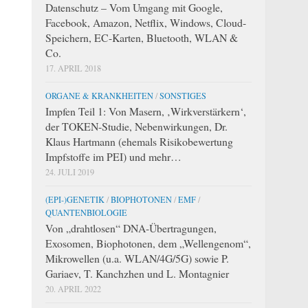
Datenschutz – Vom Umgang mit Google,
Facebook, Amazon, Netflix, Windows, Cloud-
Speichern, EC-Karten, Bluetooth, WLAN &
Co.
17. APRIL 2018
ORGANE & KRANKHEITEN
/
SONSTIGES
Impfen Teil 1: Von Masern, ‚Wirkverstärkern‘,
der TOKEN-Studie, Nebenwirkungen, Dr.
Klaus Hartmann (ehemals Risikobewertung
Impfstoffe im PEI) und mehr…
24. JULI 2019
(EPI-)GENETIK
/
BIOPHOTONEN
/
EMF
/
QUANTENBIOLOGIE
Von „drahtlosen“ DNA-Übertragungen,
Exosomen, Biophotonen, dem „Wellengenom“,
Mikrowellen (u.a. WLAN/4G/5G) sowie P.
Gariaev, T. Kanchzhen und L. Montagnier
20. APRIL 2022