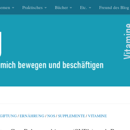
hemen
Praktisches
Bücher
Etc.
Freund des Blog
GIFTUNG
/
ERNÄHRUNG
/
NOS
/
SUPPLEMENTE
/
VITAMINE