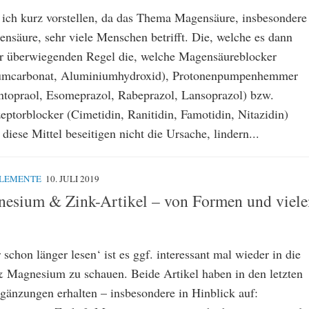
 ich kurz vorstellen, da das Thema Magensäure, insbesondere
ensäure, sehr viele Menschen betrifft. Die, welche es dann
 der überwiegenden Regel die, welche Magensäureblocker
iumcarbonat, Aluminiumhydroxid), Protonenpumpenhemmer
topraol, Esomeprazol, Rabeprazol, Lansoprazol) bzw.
ptorblocker (Cimetidin, Ranitidin, Famotidin, Nitazidin)
iese Mittel beseitigen nicht die Ursache, lindern...
PLEMENTE
10. JULI 2019
nesium & Zink-Artikel – von Formen und viel
r schon länger lesen‘ ist es ggf. interessant mal wieder in die
& Magnesium zu schauen. Beide Artikel haben in den letzten
gänzungen erhalten – insbesondere in Hinblick auf: