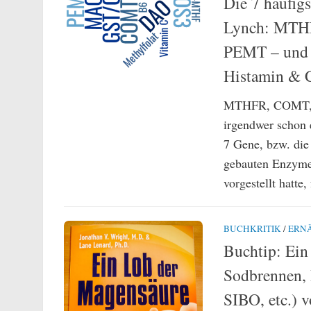
Die 7 häufig
Lynch: MTH
PEMT – und w
Histamin & C
MTHFR, COMT, 
irgendwer schon 
7 Gene, bzw. die
gebauten Enzyme,
vorgestellt hatte
BUCHKRITIK
/
ERN
Buchtip: Ein
Sodbrennen,
SIBO, etc.) 