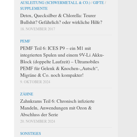
AUSLEITUNG (SCHWERMETALL & CO.)
/
GIFTE
/
SUPPLEMENTE
Detox, Quecksilber & Chlorella: Teurer
Bullshit? Gefährlich? oder wirkliche Hilfe?
18. NOVEMBER 2017
PEMF
PEMF Teil 6: ICES P9 – ein M1 mit
integrierten Spulen und einem 9V-Li Akku-
Block (doppelte Laufzeit) – Ultramobiles
PEMF für Gelenk & Knochen-„Autsch“,
Migräne & Co. noch kompakter!
9. OKTOBER 2024
ZÄHNE
Zahnkrams Teil 6: Chronisch infizierte
Mandeln, Anwendungen mit Ozon &
Abschluss der Serie
20. NOVEMBER 2024
SONSTIGES