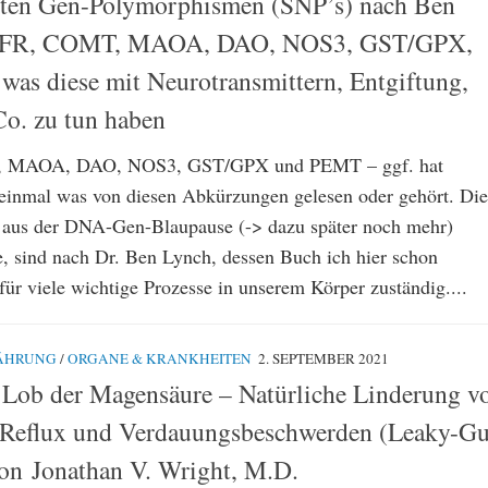
sten Gen-Polymorphismen (SNP’s) nach Ben
FR, COMT, MAOA, DAO, NOS3, GST/GPX,
as diese mit Neurotransmittern, Entgiftung,
o. zu tun haben
MAOA, DAO, NOS3, GST/GPX und PEMT – ggf. hat
einmal was von diesen Abkürzungen gelesen oder gehört. Die
 aus der DNA-Gen-Blaupause (-> dazu später noch mehr)
 sind nach Dr. Ben Lynch, dessen Buch ich hier schon
, für viele wichtige Prozesse in unserem Körper zuständig....
ÄHRUNG
/
ORGANE & KRANKHEITEN
2. SEPTEMBER 2021
 Lob der Magensäure – Natürliche Linderung v
 Reflux und Verdauungsbeschwerden (Leaky-Gu
von Jonathan V. Wright, M.D.