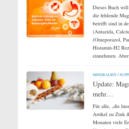
Dieses Buch will
die fehlende Mag
betrifft sind in
(Antazida, Calc
(Omeporazol, Pan
Histamin-H2 Reze
einnehmen. Aber d
MINERALIEN
/
SUP
Update: Mag
mehr…
Für alle, ‚die hie
Artikel zu Zink 
Monaten viele Er