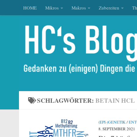
HOME
Mikros
Makros
Zubereiten
T
Zum Inhalt springen
SCHLAGWÖRTER:
BETAIN HCL
(EPI-)GENETIK
/
ENT
8. SEPTEMBER 2021