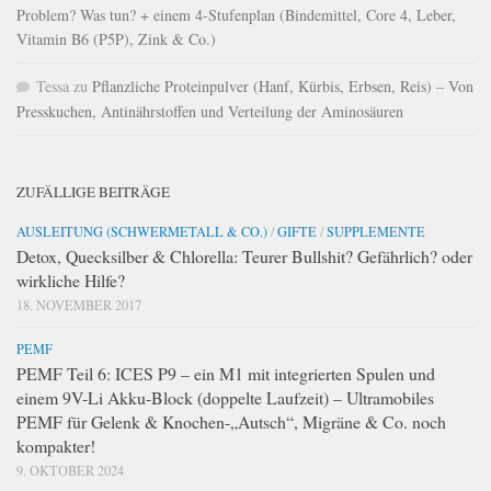
Problem? Was tun? + einem 4-Stufenplan (Bindemittel, Core 4, Leber,
Vitamin B6 (P5P), Zink & Co.)
Tessa
zu
Pflanzliche Proteinpulver (Hanf, Kürbis, Erbsen, Reis) – Von
Presskuchen, Antinährstoffen und Verteilung der Aminosäuren
ZUFÄLLIGE BEITRÄGE
AUSLEITUNG (SCHWERMETALL & CO.)
/
GIFTE
/
SUPPLEMENTE
Detox, Quecksilber & Chlorella: Teurer Bullshit? Gefährlich? oder
wirkliche Hilfe?
18. NOVEMBER 2017
PEMF
PEMF Teil 6: ICES P9 – ein M1 mit integrierten Spulen und
einem 9V-Li Akku-Block (doppelte Laufzeit) – Ultramobiles
PEMF für Gelenk & Knochen-„Autsch“, Migräne & Co. noch
kompakter!
9. OKTOBER 2024