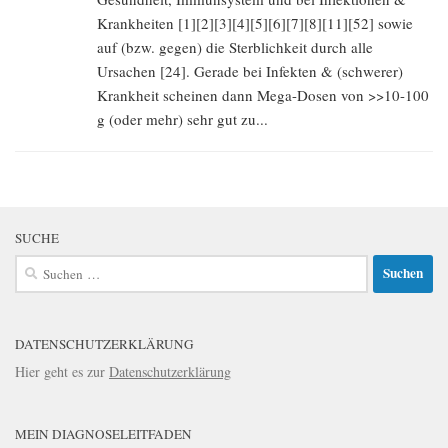
Krankheiten [1][2][3][4][5][6][7][8][11][52] sowie
auf (bzw. gegen) die Sterblichkeit durch alle
Ursachen [24]. Gerade bei Infekten & (schwerer)
Krankheit scheinen dann Mega-Dosen von >>10-100
g (oder mehr) sehr gut zu...
SUCHE
Suchen
nach:
DATENSCHUTZERKLÄRUNG
Hier geht es zur
Datenschutzerklärung
MEIN DIAGNOSELEITFADEN