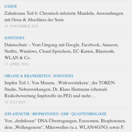
ZÄHNE
Zahnkrams Teil 6: Chronisch infizierte Mandeln, Anwendungen
mit Ozon & Abschluss der Serie
20. NOVEMBER 2024
SONSTIGES
Datenschutz – Vom Umgang mit Google, Facebook, Amazon,
Netflix, Windows, Cloud-Speichern, EC-Karten, Bluetooth,
WLAN & Co.
17. APRIL 2018
ORGANE & KRANKHEITEN
/
SONSTIGES
Impfen Teil 1: Von Masern, ‚Wirkverstärkern‘, der TOKEN-
Studie, Nebenwirkungen, Dr. Klaus Hartmann (ehemals
Risikobewertung Impfstoffe im PEI) und mehr…
24. JULI 2019
(EPI-)GENETIK
/
BIOPHOTONEN
/
EMF
/
QUANTENBIOLOGIE
Von „drahtlosen“ DNA-Übertragungen, Exosomen, Biophotonen,
dem „Wellengenom“, Mikrowellen (u.a. WLAN/4G/5G) sowie P.