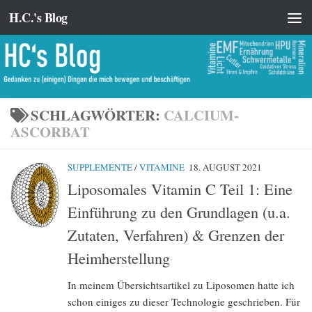
H.C.'s Blog
Zum Inhalt springen
SCHLAGWÖRTER:
CALCIUM-
ASCORBAT
SUPPLEMENTE
/
VITAMINE
18. AUGUST 2021
Liposomales Vitamin C Teil 1: Eine
Einführung zu den Grundlagen (u.a.
Zutaten, Verfahren) & Grenzen der
Heimherstellung
In meinem Übersichtsartikel zu Liposomen hatte ich
schon einiges zu dieser Technologie geschrieben. Für