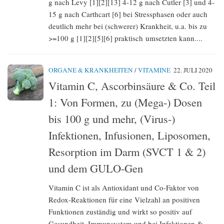
g nach Levy [1][2][13] 4-12 g nach Cutler [3] und 4-
15 g nach Carthcart [6] bei Stressphasen oder auch
deutlich mehr bei (schwerer) Krankheit, u.a. bis zu
>=100 g [1][2][5][6] praktisch umsetzten kann....
ORGANE & KRANKHEITEN
/
VITAMINE
22. JULI 2020
Vitamin C, Ascorbinsäure & Co. Teil
1: Von Formen, zu (Mega-) Dosen
bis 100 g und mehr, (Virus-)
Infektionen, Infusionen, Liposomen,
Resorption im Darm (SVCT 1 & 2)
und dem GULO-Gen
Vitamin C ist als Antioxidant und Co-Faktor von
Redox-Reaktionen für eine Vielzahl an positiven
Funktionen zuständig und wirkt so positiv auf
Gesundheit, Immunsystem und bei Infektionen &