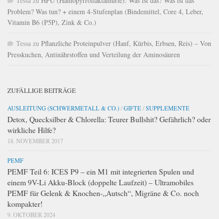
Tessa
zu
HPU (Hämopyrrollaktamurie): Was ist das? Was ist das
Problem? Was tun? + einem 4-Stufenplan (Bindemittel, Core 4, Leber,
Vitamin B6 (P5P), Zink & Co.)
Tessa
zu
Pflanzliche Proteinpulver (Hanf, Kürbis, Erbsen, Reis) – Von
Presskuchen, Antinährstoffen und Verteilung der Aminosäuren
ZUFÄLLIGE BEITRÄGE
AUSLEITUNG (SCHWERMETALL & CO.)
/
GIFTE
/
SUPPLEMENTE
Detox, Quecksilber & Chlorella: Teurer Bullshit? Gefährlich? oder
wirkliche Hilfe?
18. NOVEMBER 2017
PEMF
PEMF Teil 6: ICES P9 – ein M1 mit integrierten Spulen und
einem 9V-Li Akku-Block (doppelte Laufzeit) – Ultramobiles
PEMF für Gelenk & Knochen-„Autsch“, Migräne & Co. noch
kompakter!
9. OKTOBER 2024