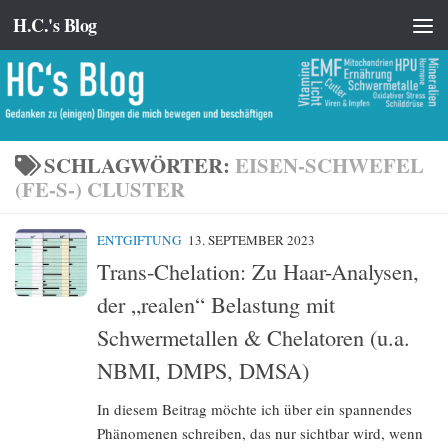
H.C.'s Blog
Zum Inhalt springen
SCHLAGWÖRTER:
EISEN-SCHWEFEL
(FE-S-) CLUSTER
ENTGIFTUNG
13. SEPTEMBER 2023
Trans-Chelation: Zu Haar-Analysen,
der „realen“ Belastung mit
Schwermetallen & Chelatoren (u.a.
NBMI, DMPS, DMSA)
In diesem Beitrag möchte ich über ein spannendes
Phänomenen schreiben, das nur sichtbar wird, wenn