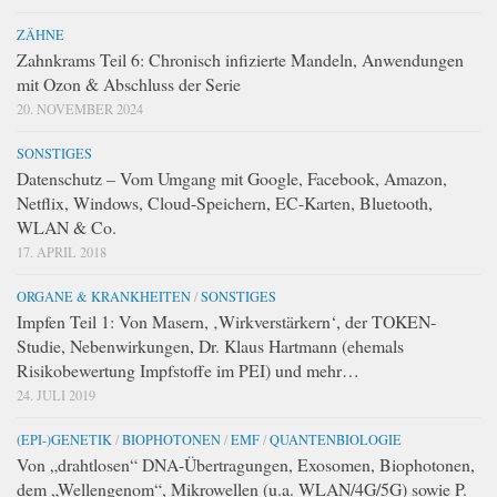
ZÄHNE
Zahnkrams Teil 6: Chronisch infizierte Mandeln, Anwendungen
mit Ozon & Abschluss der Serie
20. NOVEMBER 2024
SONSTIGES
Datenschutz – Vom Umgang mit Google, Facebook, Amazon,
Netflix, Windows, Cloud-Speichern, EC-Karten, Bluetooth,
WLAN & Co.
17. APRIL 2018
ORGANE & KRANKHEITEN
/
SONSTIGES
Impfen Teil 1: Von Masern, ‚Wirkverstärkern‘, der TOKEN-
Studie, Nebenwirkungen, Dr. Klaus Hartmann (ehemals
Risikobewertung Impfstoffe im PEI) und mehr…
24. JULI 2019
(EPI-)GENETIK
/
BIOPHOTONEN
/
EMF
/
QUANTENBIOLOGIE
Von „drahtlosen“ DNA-Übertragungen, Exosomen, Biophotonen,
dem „Wellengenom“, Mikrowellen (u.a. WLAN/4G/5G) sowie P.