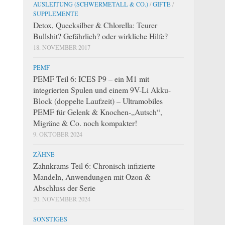
AUSLEITUNG (SCHWERMETALL & CO.)
/
GIFTE
/
SUPPLEMENTE
Detox, Quecksilber & Chlorella: Teurer
Bullshit? Gefährlich? oder wirkliche Hilfe?
18. NOVEMBER 2017
PEMF
PEMF Teil 6: ICES P9 – ein M1 mit
integrierten Spulen und einem 9V-Li Akku-
Block (doppelte Laufzeit) – Ultramobiles
PEMF für Gelenk & Knochen-„Autsch“,
Migräne & Co. noch kompakter!
9. OKTOBER 2024
ZÄHNE
Zahnkrams Teil 6: Chronisch infizierte
Mandeln, Anwendungen mit Ozon &
Abschluss der Serie
20. NOVEMBER 2024
SONSTIGES