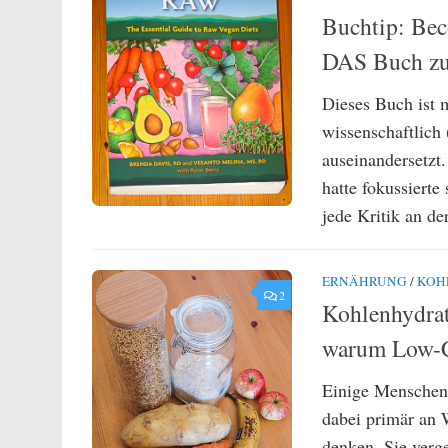
Buchtip: Be
DAS Buch zu
Dieses Buch ist 
wissenschaftlich
auseinandersetzt
hatte fokussierte
jede Kritik an de
ERNÄHRUNG
/
KOH
2
Kohlenhydrat
warum Low-Car
Einige Menschen 
dabei primär an 
denken. Sie verge