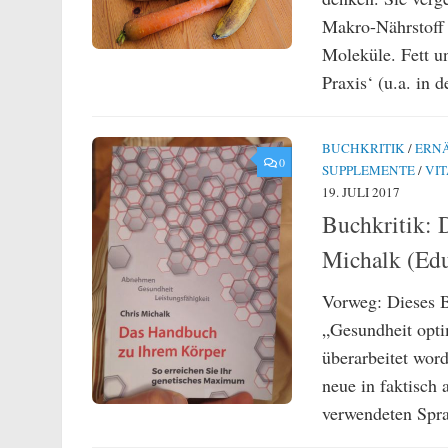
Makro-Nährstoff 
Moleküle. Fett un
Praxis‘ (u.a. in 
BUCHKRITIK
/
ERN
0
SUPPLEMENTE
/
VI
19. JULI 2017
Buchkritik: 
Michalk (Edu
Vorweg: Dieses Bu
„Gesundheit opti
überarbeitet word
neue in faktisch
verwendeten Sprac