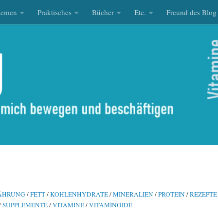
hemen
Praktisches
Bücher
Etc.
Freund des Blog
ÄHRUNG
/
FETT
/
KOHLENHYDRATE
/
MINERALIEN
/
PROTEIN
/
REZEPTE
/
SUPPLEMENTE
/
VITAMINE
/
VITAMINOIDE