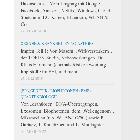
Datenschutz – Vom Umgang mit Google,
Facebook, Amazon, Netflix, Windows, Cloud-
Speichern, EC-Karten, Bluetooth, WLAN &
Co.
17. APRIL 2018
ORGANE & KRANKHEITEN
/
SONSTIGES
Impfen Teil 1: Von Masern, ‚Wirkverstärkern‘,
der TOKEN-Studie, Nebenwirkungen, Dr.
Klaus Hartmann (ehemals Risikobewertung
Impfstoffe im PEI) und mehr…
24. JULI 2019
(EPI-)GENETIK
/
BIOPHOTONEN
/
EMF
/
QUANTENBIOLOGIE
Von „drahtlosen“ DNA-Übertragungen,
Exosomen, Biophotonen, dem „Wellengenom“,
Mikrowellen (u.a. WLAN/4G/5G) sowie P.
Gariaev, T. Kanchzhen und L. Montagnier
20. APRIL 2022