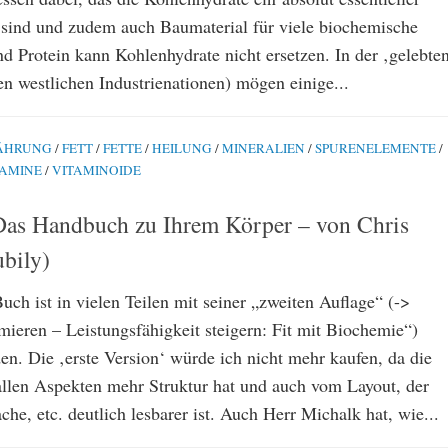
sind und zudem auch Baumaterial für viele biochemische
d Protein kann Kohlenhydrate nicht ersetzen. In der ‚gelebte
den westlichen Industrienationen) mögen einige...
ÄHRUNG
/
FETT
/
FETTE
/
HEILUNG
/
MINERALIEN
/
SPURENELEMENTE
/
TAMINE
/
VITAMINOIDE
Das Handbuch zu Ihrem Körper – von Chris
bily)
ch ist in vielen Teilen mit seiner „zweiten Auflage“ (->
mieren – Leistungsfähigkeit steigern: Fit mit Biochemie“)
en. Die ‚erste Version‘ würde ich nicht mehr kaufen, da die
 allen Aspekten mehr Struktur hat und auch vom Layout, der
he, etc. deutlich lesbarer ist. Auch Herr Michalk hat, wie...