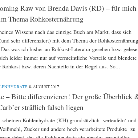
coming Raw von Brenda Davis (RD) – für mich
m Thema Rohkosternährung
meines Wissens nach das einzige Buch am Markt, dass sich
 (und sehr differenziert) mit dem Thema der Rohkosternährun
. Das was ich bisher an Rohkost-Literatur gesehen bzw. gelese
 sich leider immer nur auf vermeintliche Vorteile und blendete
r Rohkost bzw. deren Nachteile in der Regel aus. So...
LENHYDRATE
8. AUGUST 2017
e – Bitte differenzieren! Der große Überblick 
b’er sträflich falsch liegen
scheinen Kohlenhydrate (KH) grundsätzlich ‚verteufeln‘ und
Weißmehl, Zucker und andere hoch verarbeitete Produkte zu
ssen dabei, das die Kohlenhydrate ein absolut essentieller