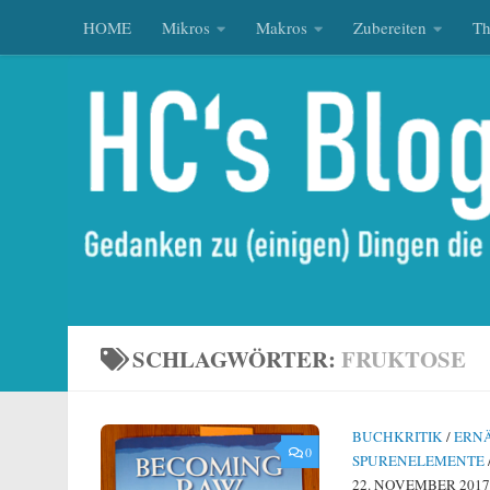
HOME
Mikros
Makros
Zubereiten
T
Zum Inhalt springen
SCHLAGWÖRTER:
FRUKTOSE
BUCHKRITIK
/
ERN
0
SPURENELEMENTE
22. NOVEMBER 2017