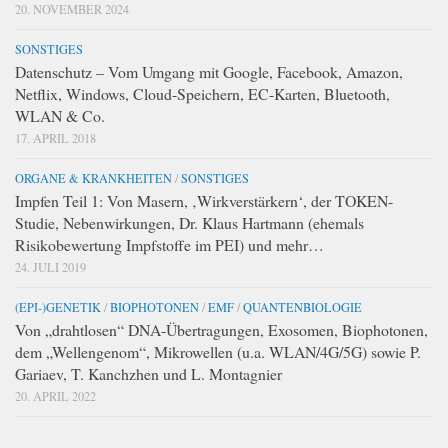
20. NOVEMBER 2024
SONSTIGES
Datenschutz – Vom Umgang mit Google, Facebook, Amazon,
Netflix, Windows, Cloud-Speichern, EC-Karten, Bluetooth,
WLAN & Co.
17. APRIL 2018
ORGANE & KRANKHEITEN
/
SONSTIGES
Impfen Teil 1: Von Masern, ‚Wirkverstärkern‘, der TOKEN-
Studie, Nebenwirkungen, Dr. Klaus Hartmann (ehemals
Risikobewertung Impfstoffe im PEI) und mehr…
24. JULI 2019
(EPI-)GENETIK
/
BIOPHOTONEN
/
EMF
/
QUANTENBIOLOGIE
Von „drahtlosen“ DNA-Übertragungen, Exosomen, Biophotonen,
dem „Wellengenom“, Mikrowellen (u.a. WLAN/4G/5G) sowie P.
Gariaev, T. Kanchzhen und L. Montagnier
20. APRIL 2022