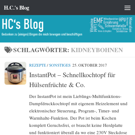
H.C.'s Blog
Zum Inhalt springen
SCHLAGWÖRTER:
KIDNEYBOHNEN
REZEPTE
/
SONSTIGES
25. OKTOBER 2017
InstantPot – Schnellkochtopf für
Hülsenfrüchte & Co.
Der InstantPot ist mein Lieblings-Multifunktions-
Dampfdruckkochtopf mit eigenem Heizelement und
elektronischer Steuerung, Program-, Timer- und
Warmhalte-Funktion. Der Pot ist beim Kochen
komplett Geruchsfrei, er braucht keine Herdplatte
und funktioniert überall da wo eine 230V Steckdose