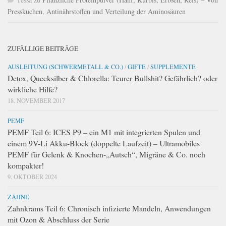
Presskuchen, Antinährstoffen und Verteilung der Aminosäuren
ZUFÄLLIGE BEITRÄGE
AUSLEITUNG (SCHWERMETALL & CO.)
/
GIFTE
/
SUPPLEMENTE
Detox, Quecksilber & Chlorella: Teurer Bullshit? Gefährlich? oder
wirkliche Hilfe?
18. NOVEMBER 2017
PEMF
PEMF Teil 6: ICES P9 – ein M1 mit integrierten Spulen und
einem 9V-Li Akku-Block (doppelte Laufzeit) – Ultramobiles
PEMF für Gelenk & Knochen-„Autsch“, Migräne & Co. noch
kompakter!
9. OKTOBER 2024
ZÄHNE
Zahnkrams Teil 6: Chronisch infizierte Mandeln, Anwendungen
mit Ozon & Abschluss der Serie