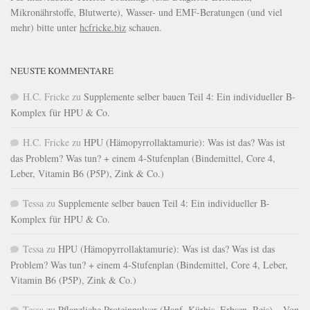
Mikronährstoffe, Blutwerte), Wasser- und EMF-Beratungen (und viel
mehr) bitte unter
hcfricke.biz
schauen.
NEUSTE KOMMENTARE
H.C. Fricke
zu
Supplemente selber bauen Teil 4: Ein individueller B-
Komplex für HPU & Co.
H.C. Fricke
zu
HPU (Hämopyrrollaktamurie): Was ist das? Was ist
das Problem? Was tun? + einem 4-Stufenplan (Bindemittel, Core 4,
Leber, Vitamin B6 (P5P), Zink & Co.)
Tessa
zu
Supplemente selber bauen Teil 4: Ein individueller B-
Komplex für HPU & Co.
Tessa
zu
HPU (Hämopyrrollaktamurie): Was ist das? Was ist das
Problem? Was tun? + einem 4-Stufenplan (Bindemittel, Core 4, Leber,
Vitamin B6 (P5P), Zink & Co.)
Tessa
zu
Pflanzliche Proteinpulver (Hanf, Kürbis, Erbsen, Reis) – Von