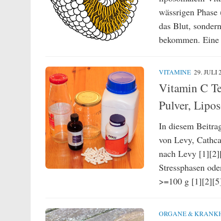
wässrigen Phase 
das Blut, sondern
bekommen. Eine (
VITAMINE
29. JULI 
Vitamin C Te
Pulver, Lipo
In diesem Beitra
von Levy, Cathca
nach Levy [1][2][
Stressphasen oder
>=100 g [1][2][5]
ORGANE & KRANK