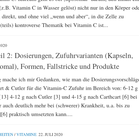
(z.B. Vitamin C in Wasser gelöst) nicht nur in den Körper od
 direkt, und ohne viel „wenn und aber“, in die Zelle zu
teils) kontroverse Thematik bei Vitamin C ist...
2020
il 2: Dosierungen, Zufuhrvarianten (Kapseln,
somal), Formen, Fallstricke und Produkte
g mache ich mir Gedanken, wie man die Dosierungsvorschläg
rt & Cutler für die Vitamin-C Zufuhr im Bereich von: 6-12 g
13] 4-12 g nach Cutler [3] und 4-15 g nach Carthcart [6] bei
 auch deutlich mehr bei (schwerer) Krankheit, u.a. bis zu
[6] praktisch umsetzten kann....
HEITEN
/
VITAMINE
22. JULI 2020