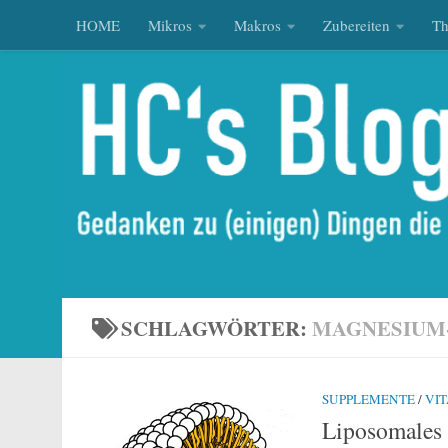
HOME
Mikros
Makros
Zubereiten
T
Zum Inhalt springen
SCHLAGWÖRTER:
MAGNESIUM
SUPPLEMENTE
/
VI
Liposomales 