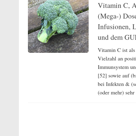
Vitamin C, A
(Mega-) Dose
Infusionen, 
und dem GU
Vitamin C ist al
Vielzahl an posit
Immunsystem und 
[52] sowie auf (b
bei Infekten & (
(oder mehr) sehr 