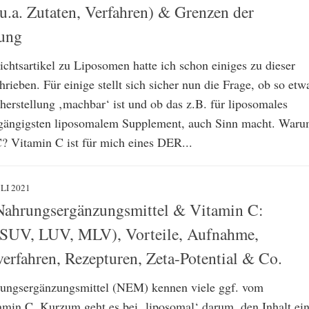
u.a. Zutaten, Verfahren) & Grenzen der
lung
chtsartikel zu Liposomen hatte ich schon einiges zu dieser
rieben. Für einige stellt sich sicher nun die Frage, ob so etw
herstellung ‚machbar‘ ist und ob das z.B. für liposomales
gängigsten liposomalem Supplement, auch Sinn macht. War
? Vitamin C ist für mich eines DER...
ULI 2021
Nahrungsergänzungsmittel & Vitamin C:
(SUV, LUV, MLV), Vorteile, Aufnahme,
verfahren, Rezepturen, Zeta-Potential & Co.
ungsergänzungsmittel (NEM) kennen viele ggf. vom
min C. Kurzum geht es bei ‚liposomal‘ darum, den Inhalt ein