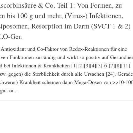
scorbinsäure & Co. Teil 1: Von Formen, zu
n bis 100 g und mehr, (Virus-) Infektionen,
Liposomen, Resorption im Darm (SVCT 1 & 2)
LO-Gen
s Antioxidant und Co-Faktor von Redox-Reaktionen für eine
iven Funktionen zuständig und wirkt so positiv auf Gesundhei
bei Infektionen & Krankheiten [1][2][3][4][5][6][7][8][11]
zw. gegen) die Sterblichkeit durch alle Ursachen [24]. Gerade
schwerer) Krankheit scheinen dann Mega-Dosen von >>10-10
gut zu...