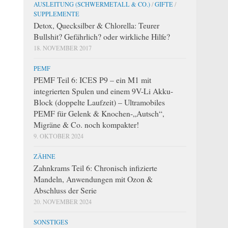
AUSLEITUNG (SCHWERMETALL & CO.)
/
GIFTE
/
SUPPLEMENTE
Detox, Quecksilber & Chlorella: Teurer
Bullshit? Gefährlich? oder wirkliche Hilfe?
18. NOVEMBER 2017
PEMF
PEMF Teil 6: ICES P9 – ein M1 mit
integrierten Spulen und einem 9V-Li Akku-
Block (doppelte Laufzeit) – Ultramobiles
PEMF für Gelenk & Knochen-„Autsch“,
Migräne & Co. noch kompakter!
9. OKTOBER 2024
ZÄHNE
Zahnkrams Teil 6: Chronisch infizierte
Mandeln, Anwendungen mit Ozon &
Abschluss der Serie
20. NOVEMBER 2024
SONSTIGES