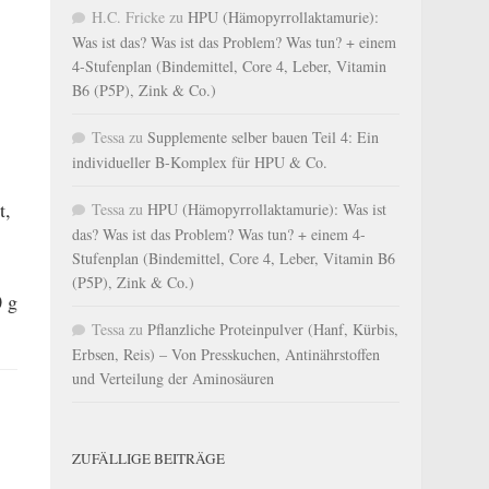
H.C. Fricke
zu
HPU (Hämopyrrollaktamurie):
Was ist das? Was ist das Problem? Was tun? + einem
4-Stufenplan (Bindemittel, Core 4, Leber, Vitamin
B6 (P5P), Zink & Co.)
Tessa
zu
Supplemente selber bauen Teil 4: Ein
individueller B-Komplex für HPU & Co.
t,
Tessa
zu
HPU (Hämopyrrollaktamurie): Was ist
das? Was ist das Problem? Was tun? + einem 4-
Stufenplan (Bindemittel, Core 4, Leber, Vitamin B6
(P5P), Zink & Co.)
0 g
Tessa
zu
Pflanzliche Proteinpulver (Hanf, Kürbis,
Erbsen, Reis) – Von Presskuchen, Antinährstoffen
und Verteilung der Aminosäuren
ZUFÄLLIGE BEITRÄGE