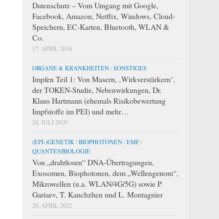
Datenschutz – Vom Umgang mit Google,
Facebook, Amazon, Netflix, Windows, Cloud-
Speichern, EC-Karten, Bluetooth, WLAN &
Co.
17. APRIL 2018
ORGANE & KRANKHEITEN
/
SONSTIGES
Impfen Teil 1: Von Masern, ‚Wirkverstärkern‘,
der TOKEN-Studie, Nebenwirkungen, Dr.
Klaus Hartmann (ehemals Risikobewertung
Impfstoffe im PEI) und mehr…
24. JULI 2019
(EPI-)GENETIK
/
BIOPHOTONEN
/
EMF
/
QUANTENBIOLOGIE
Von „drahtlosen“ DNA-Übertragungen,
Exosomen, Biophotonen, dem „Wellengenom“,
Mikrowellen (u.a. WLAN/4G/5G) sowie P.
Gariaev, T. Kanchzhen und L. Montagnier
20. APRIL 2022