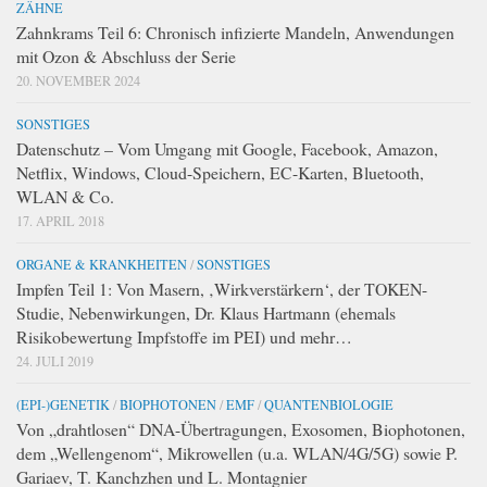
ZÄHNE
Zahnkrams Teil 6: Chronisch infizierte Mandeln, Anwendungen
mit Ozon & Abschluss der Serie
20. NOVEMBER 2024
SONSTIGES
Datenschutz – Vom Umgang mit Google, Facebook, Amazon,
Netflix, Windows, Cloud-Speichern, EC-Karten, Bluetooth,
WLAN & Co.
17. APRIL 2018
ORGANE & KRANKHEITEN
/
SONSTIGES
Impfen Teil 1: Von Masern, ‚Wirkverstärkern‘, der TOKEN-
Studie, Nebenwirkungen, Dr. Klaus Hartmann (ehemals
Risikobewertung Impfstoffe im PEI) und mehr…
24. JULI 2019
(EPI-)GENETIK
/
BIOPHOTONEN
/
EMF
/
QUANTENBIOLOGIE
Von „drahtlosen“ DNA-Übertragungen, Exosomen, Biophotonen,
dem „Wellengenom“, Mikrowellen (u.a. WLAN/4G/5G) sowie P.
Gariaev, T. Kanchzhen und L. Montagnier