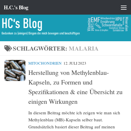
H.C.'s Blog
Zum Inhalt springen
SCHLAGWÖRTER:
MALARIA
MITOCHONDRIEN
12. JULI 2023
Herstellung von Methylenblau-
Kapseln, zu Formen und
Spezifikationen & eine Übersicht zu
einigen Wirkungen
In diesem Beitrag möchte ich zeigen wie man sich
Methylenblau (MB)-Kapseln selber baut.
Grundsätzlich basiert dieser Beitrag auf meinen