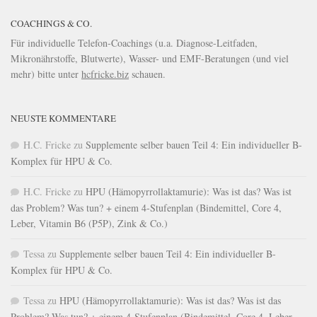
COACHINGS & CO.
Für individuelle Telefon-Coachings (u.a. Diagnose-Leitfaden,
Mikronährstoffe, Blutwerte), Wasser- und EMF-Beratungen (und viel
mehr) bitte unter
hcfricke.biz
schauen.
NEUSTE KOMMENTARE
H.C. Fricke
zu
Supplemente selber bauen Teil 4: Ein individueller B-
Komplex für HPU & Co.
H.C. Fricke
zu
HPU (Hämopyrrollaktamurie): Was ist das? Was ist
das Problem? Was tun? + einem 4-Stufenplan (Bindemittel, Core 4,
Leber, Vitamin B6 (P5P), Zink & Co.)
Tessa
zu
Supplemente selber bauen Teil 4: Ein individueller B-
Komplex für HPU & Co.
Tessa
zu
HPU (Hämopyrrollaktamurie): Was ist das? Was ist das
Problem? Was tun? + einem 4-Stufenplan (Bindemittel, Core 4, Leber,