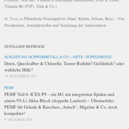
Vitamin B6 (P5P), Zink & Co.)
Tessa
zu
Pflanzliche Proteinpulver (Hanf, Kürbis, Erbsen, Reis) – Von
Presskuchen, Antinährstoffen und Verteilung der Aminosäuren
ZUFÄLLIGE BEITRÄGE
AUSLEITUNG (SCHWERMETALL & CO.)
/
GIFTE
/
SUPPLEMENTE
Detox, Quecksilber & Chlorella: Teurer Bullshit? Gefährlich? oder
wirkliche Hilfe?
18. NOVEMBER 2017
PEMF
PEMF Teil 6: ICES P9 – ein M1 mit integrierten Spulen und
einem 9V-Li Akku-Block (doppelte Laufzeit) – Ultramobiles
PEMF für Gelenk & Knochen-„Autsch“, Migräne & Co. noch
kompakter!
9. OKTOBER 2024