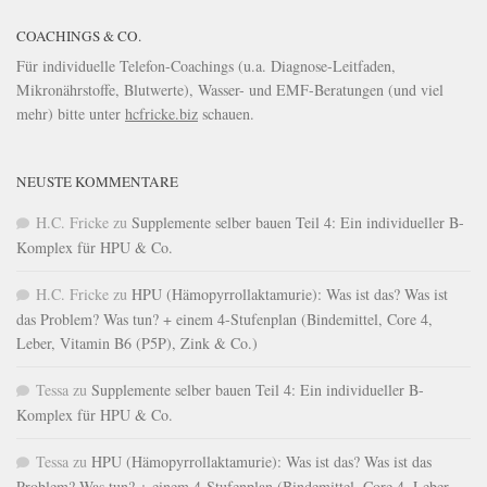
COACHINGS & CO.
Für individuelle Telefon-Coachings (u.a. Diagnose-Leitfaden,
Mikronährstoffe, Blutwerte), Wasser- und EMF-Beratungen (und viel
mehr) bitte unter
hcfricke.biz
schauen.
NEUSTE KOMMENTARE
H.C. Fricke
zu
Supplemente selber bauen Teil 4: Ein individueller B-
Komplex für HPU & Co.
H.C. Fricke
zu
HPU (Hämopyrrollaktamurie): Was ist das? Was ist
das Problem? Was tun? + einem 4-Stufenplan (Bindemittel, Core 4,
Leber, Vitamin B6 (P5P), Zink & Co.)
Tessa
zu
Supplemente selber bauen Teil 4: Ein individueller B-
Komplex für HPU & Co.
Tessa
zu
HPU (Hämopyrrollaktamurie): Was ist das? Was ist das
Problem? Was tun? + einem 4-Stufenplan (Bindemittel, Core 4, Leber,