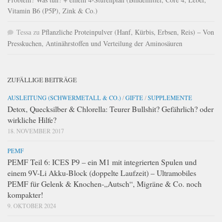
Vitamin B6 (P5P), Zink & Co.)
Tessa
zu
Pflanzliche Proteinpulver (Hanf, Kürbis, Erbsen, Reis) – Von
Presskuchen, Antinährstoffen und Verteilung der Aminosäuren
ZUFÄLLIGE BEITRÄGE
AUSLEITUNG (SCHWERMETALL & CO.)
/
GIFTE
/
SUPPLEMENTE
Detox, Quecksilber & Chlorella: Teurer Bullshit? Gefährlich? oder
wirkliche Hilfe?
18. NOVEMBER 2017
PEMF
PEMF Teil 6: ICES P9 – ein M1 mit integrierten Spulen und
einem 9V-Li Akku-Block (doppelte Laufzeit) – Ultramobiles
PEMF für Gelenk & Knochen-„Autsch“, Migräne & Co. noch
kompakter!
9. OKTOBER 2024