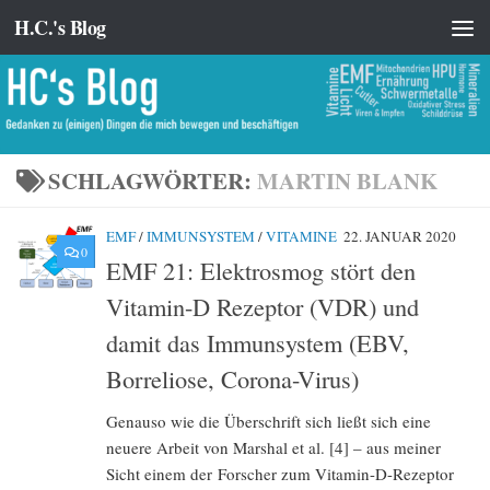
H.C.'s Blog
Zum Inhalt springen
SCHLAGWÖRTER:
MARTIN BLANK
EMF
/
IMMUNSYSTEM
/
VITAMINE
22. JANUAR 2020
0
EMF 21: Elektrosmog stört den
Vitamin-D Rezeptor (VDR) und
damit das Immunsystem (EBV,
Borreliose, Corona-Virus)
Genauso wie die Überschrift sich ließt sich eine
neuere Arbeit von Marshal et al. [4] – aus meiner
Sicht einem der Forscher zum Vitamin-D-Rezeptor