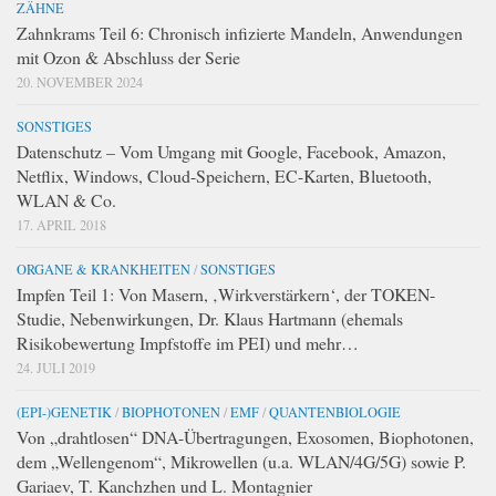
ZÄHNE
Zahnkrams Teil 6: Chronisch infizierte Mandeln, Anwendungen
mit Ozon & Abschluss der Serie
20. NOVEMBER 2024
SONSTIGES
Datenschutz – Vom Umgang mit Google, Facebook, Amazon,
Netflix, Windows, Cloud-Speichern, EC-Karten, Bluetooth,
WLAN & Co.
17. APRIL 2018
ORGANE & KRANKHEITEN
/
SONSTIGES
Impfen Teil 1: Von Masern, ‚Wirkverstärkern‘, der TOKEN-
Studie, Nebenwirkungen, Dr. Klaus Hartmann (ehemals
Risikobewertung Impfstoffe im PEI) und mehr…
24. JULI 2019
(EPI-)GENETIK
/
BIOPHOTONEN
/
EMF
/
QUANTENBIOLOGIE
Von „drahtlosen“ DNA-Übertragungen, Exosomen, Biophotonen,
dem „Wellengenom“, Mikrowellen (u.a. WLAN/4G/5G) sowie P.
Gariaev, T. Kanchzhen und L. Montagnier