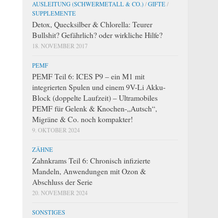
AUSLEITUNG (SCHWERMETALL & CO.)
/
GIFTE
/
SUPPLEMENTE
Detox, Quecksilber & Chlorella: Teurer
Bullshit? Gefährlich? oder wirkliche Hilfe?
18. NOVEMBER 2017
PEMF
PEMF Teil 6: ICES P9 – ein M1 mit
integrierten Spulen und einem 9V-Li Akku-
Block (doppelte Laufzeit) – Ultramobiles
PEMF für Gelenk & Knochen-„Autsch“,
Migräne & Co. noch kompakter!
9. OKTOBER 2024
ZÄHNE
Zahnkrams Teil 6: Chronisch infizierte
Mandeln, Anwendungen mit Ozon &
Abschluss der Serie
20. NOVEMBER 2024
SONSTIGES