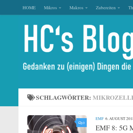
HOME
Mikros
Makros
Zubereiten
T
Zum Inhalt springen
SCHLAGWÖRTER:
MIKROZELL
EMF
6. AUGUST 201
0
EMF 8: 5G 