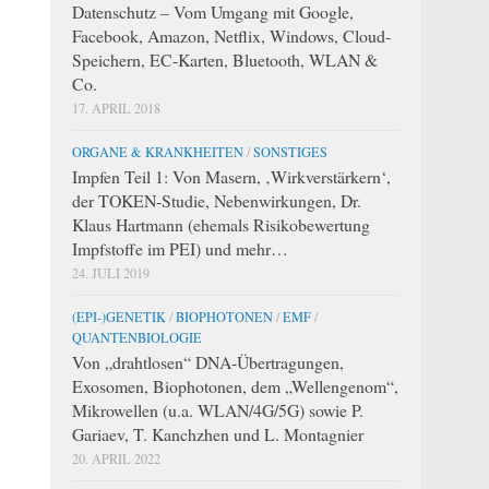
Datenschutz – Vom Umgang mit Google,
Facebook, Amazon, Netflix, Windows, Cloud-
Speichern, EC-Karten, Bluetooth, WLAN &
Co.
17. APRIL 2018
ORGANE & KRANKHEITEN
/
SONSTIGES
Impfen Teil 1: Von Masern, ‚Wirkverstärkern‘,
der TOKEN-Studie, Nebenwirkungen, Dr.
Klaus Hartmann (ehemals Risikobewertung
Impfstoffe im PEI) und mehr…
24. JULI 2019
(EPI-)GENETIK
/
BIOPHOTONEN
/
EMF
/
QUANTENBIOLOGIE
Von „drahtlosen“ DNA-Übertragungen,
Exosomen, Biophotonen, dem „Wellengenom“,
Mikrowellen (u.a. WLAN/4G/5G) sowie P.
Gariaev, T. Kanchzhen und L. Montagnier
20. APRIL 2022