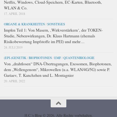
Netflix, Windows, Cloud-Speichern, EC-Karten, Bluetooth,
WLAN & Co.
17. APRIL 2018
ORGANE & KRANKHEITEN
/
SONSTIGES
Impfen Teil 1: Von Masern, ‚Wirkverstärkern‘, der TOKEN-
Studie, Nebenwirkungen, Dr. Klaus Hartmann (ehemals
Risikobewertung Impfstoffe im PEI) und mehr…
24. JULI 2019
(EPI-)GENETIK
/
BIOPHOTONEN
/
EMF
/
QUANTENBIOLOGIE
Von „drahtlosen“ DNA-Übertragungen, Exosomen, Biophotonen,
dem „Wellengenom“, Mikrowellen (u.a. WLAN/4G/5G) sowie P.
Gariaev, T. Kanchzhen und L. Montagnier
20. APRIL 2022
H.C.'s Blog © 2026. Alle Rechte vorbehalten.