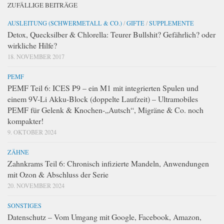
ZUFÄLLIGE BEITRÄGE
AUSLEITUNG (SCHWERMETALL & CO.)
/
GIFTE
/
SUPPLEMENTE
Detox, Quecksilber & Chlorella: Teurer Bullshit? Gefährlich? oder
wirkliche Hilfe?
18. NOVEMBER 2017
PEMF
PEMF Teil 6: ICES P9 – ein M1 mit integrierten Spulen und
einem 9V-Li Akku-Block (doppelte Laufzeit) – Ultramobiles
PEMF für Gelenk & Knochen-„Autsch“, Migräne & Co. noch
kompakter!
9. OKTOBER 2024
ZÄHNE
Zahnkrams Teil 6: Chronisch infizierte Mandeln, Anwendungen
mit Ozon & Abschluss der Serie
20. NOVEMBER 2024
SONSTIGES
Datenschutz – Vom Umgang mit Google, Facebook, Amazon,