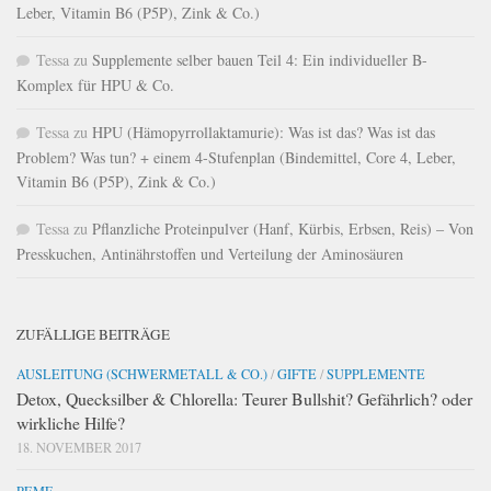
Leber, Vitamin B6 (P5P), Zink & Co.)
Tessa
zu
Supplemente selber bauen Teil 4: Ein individueller B-
Komplex für HPU & Co.
Tessa
zu
HPU (Hämopyrrollaktamurie): Was ist das? Was ist das
Problem? Was tun? + einem 4-Stufenplan (Bindemittel, Core 4, Leber,
Vitamin B6 (P5P), Zink & Co.)
Tessa
zu
Pflanzliche Proteinpulver (Hanf, Kürbis, Erbsen, Reis) – Von
Presskuchen, Antinährstoffen und Verteilung der Aminosäuren
ZUFÄLLIGE BEITRÄGE
AUSLEITUNG (SCHWERMETALL & CO.)
/
GIFTE
/
SUPPLEMENTE
Detox, Quecksilber & Chlorella: Teurer Bullshit? Gefährlich? oder
wirkliche Hilfe?
18. NOVEMBER 2017