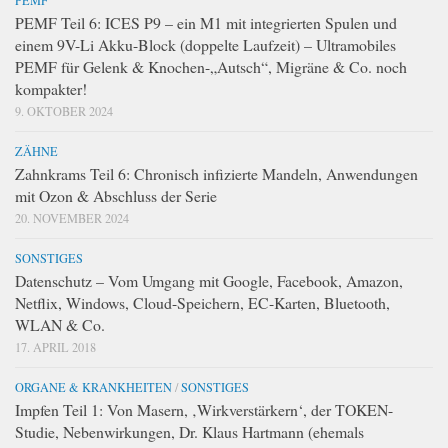
PEMF
PEMF Teil 6: ICES P9 – ein M1 mit integrierten Spulen und
einem 9V-Li Akku-Block (doppelte Laufzeit) – Ultramobiles
PEMF für Gelenk & Knochen-„Autsch“, Migräne & Co. noch
kompakter!
9. OKTOBER 2024
ZÄHNE
Zahnkrams Teil 6: Chronisch infizierte Mandeln, Anwendungen
mit Ozon & Abschluss der Serie
20. NOVEMBER 2024
SONSTIGES
Datenschutz – Vom Umgang mit Google, Facebook, Amazon,
Netflix, Windows, Cloud-Speichern, EC-Karten, Bluetooth,
WLAN & Co.
17. APRIL 2018
ORGANE & KRANKHEITEN
/
SONSTIGES
Impfen Teil 1: Von Masern, ‚Wirkverstärkern‘, der TOKEN-
Studie, Nebenwirkungen, Dr. Klaus Hartmann (ehemals