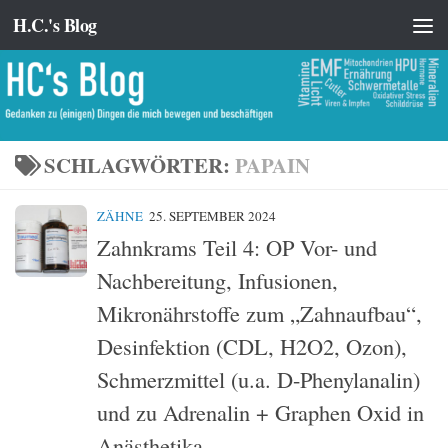
H.C.'s Blog
Zum Inhalt springen
SCHLAGWÖRTER:
PAPAIN
ZÄHNE
25. SEPTEMBER 2024
Zahnkrams Teil 4: OP Vor- und
Nachbereitung, Infusionen,
Mikronährstoffe zum „Zahnaufbau“,
Desinfektion (CDL, H2O2, Ozon),
Schmerzmittel (u.a. D-Phenylanalin)
und zu Adrenalin + Graphen Oxid in
Anästhetika