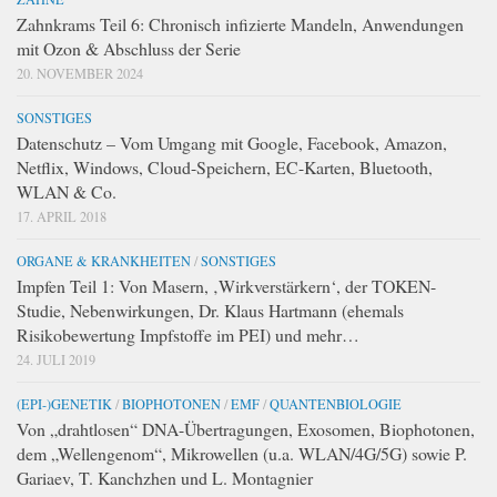
Zahnkrams Teil 6: Chronisch infizierte Mandeln, Anwendungen
mit Ozon & Abschluss der Serie
20. NOVEMBER 2024
SONSTIGES
Datenschutz – Vom Umgang mit Google, Facebook, Amazon,
Netflix, Windows, Cloud-Speichern, EC-Karten, Bluetooth,
WLAN & Co.
17. APRIL 2018
ORGANE & KRANKHEITEN
/
SONSTIGES
Impfen Teil 1: Von Masern, ‚Wirkverstärkern‘, der TOKEN-
Studie, Nebenwirkungen, Dr. Klaus Hartmann (ehemals
Risikobewertung Impfstoffe im PEI) und mehr…
24. JULI 2019
(EPI-)GENETIK
/
BIOPHOTONEN
/
EMF
/
QUANTENBIOLOGIE
Von „drahtlosen“ DNA-Übertragungen, Exosomen, Biophotonen,
dem „Wellengenom“, Mikrowellen (u.a. WLAN/4G/5G) sowie P.
Gariaev, T. Kanchzhen und L. Montagnier