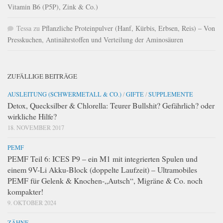
Vitamin B6 (P5P), Zink & Co.)
Tessa
zu
Pflanzliche Proteinpulver (Hanf, Kürbis, Erbsen, Reis) – Von
Presskuchen, Antinährstoffen und Verteilung der Aminosäuren
ZUFÄLLIGE BEITRÄGE
AUSLEITUNG (SCHWERMETALL & CO.)
/
GIFTE
/
SUPPLEMENTE
Detox, Quecksilber & Chlorella: Teurer Bullshit? Gefährlich? oder
wirkliche Hilfe?
18. NOVEMBER 2017
PEMF
PEMF Teil 6: ICES P9 – ein M1 mit integrierten Spulen und
einem 9V-Li Akku-Block (doppelte Laufzeit) – Ultramobiles
PEMF für Gelenk & Knochen-„Autsch“, Migräne & Co. noch
kompakter!
9. OKTOBER 2024
ZÄHNE