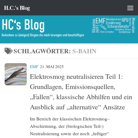
H.C.'s Blog
Zum Inhalt springen
SCHLAGWÖRTER:
S-BAHN
EMF
21. MAI 2025
Elektrosmog neutralisieren Teil 1:
Grundlagen, Emissionsquellen,
„Fallen“, klassische Abhilfen und ein
Ausblick auf „alternative“ Ansätze
Im Bereich der klassischen Elektrosmog–
Abschirmung, der (biologischen Teil-)
Neutralisierung sowie der noch „luftiger“