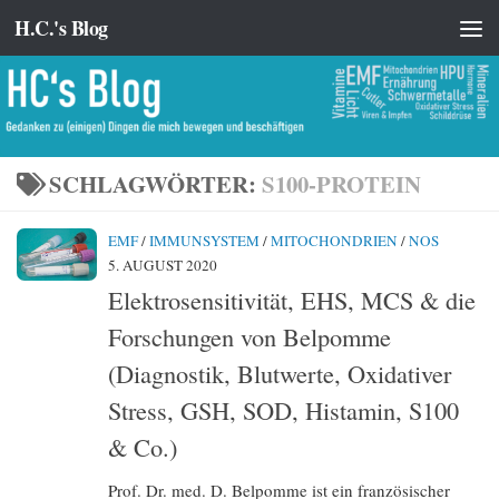
H.C.'s Blog
Zum Inhalt springen
SCHLAGWÖRTER:
S100-PROTEIN
EMF
/
IMMUNSYSTEM
/
MITOCHONDRIEN
/
NOS
5. AUGUST 2020
Elektrosensitivität, EHS, MCS & die
Forschungen von Belpomme
(Diagnostik, Blutwerte, Oxidativer
Stress, GSH, SOD, Histamin, S100
& Co.)
Prof. Dr. med. D. Belpomme ist ein französischer