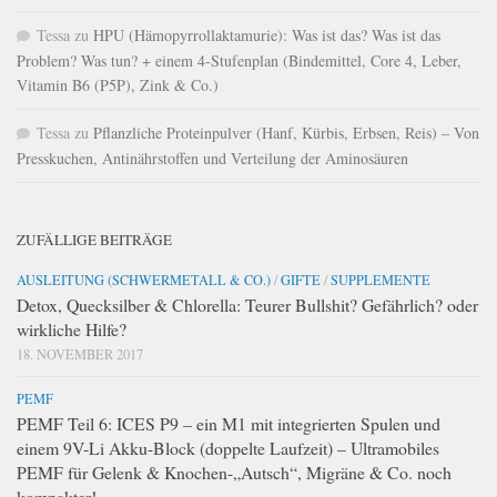
Tessa
zu
HPU (Hämopyrrollaktamurie): Was ist das? Was ist das
Problem? Was tun? + einem 4-Stufenplan (Bindemittel, Core 4, Leber,
Vitamin B6 (P5P), Zink & Co.)
Tessa
zu
Pflanzliche Proteinpulver (Hanf, Kürbis, Erbsen, Reis) – Von
Presskuchen, Antinährstoffen und Verteilung der Aminosäuren
ZUFÄLLIGE BEITRÄGE
AUSLEITUNG (SCHWERMETALL & CO.)
/
GIFTE
/
SUPPLEMENTE
Detox, Quecksilber & Chlorella: Teurer Bullshit? Gefährlich? oder
wirkliche Hilfe?
18. NOVEMBER 2017
PEMF
PEMF Teil 6: ICES P9 – ein M1 mit integrierten Spulen und
einem 9V-Li Akku-Block (doppelte Laufzeit) – Ultramobiles
PEMF für Gelenk & Knochen-„Autsch“, Migräne & Co. noch
kompakter!