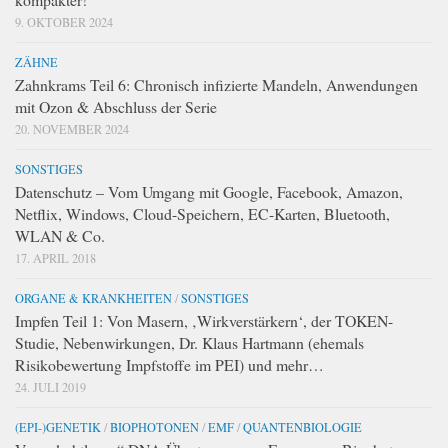
9. OKTOBER 2024
ZÄHNE
Zahnkrams Teil 6: Chronisch infizierte Mandeln, Anwendungen
mit Ozon & Abschluss der Serie
20. NOVEMBER 2024
SONSTIGES
Datenschutz – Vom Umgang mit Google, Facebook, Amazon,
Netflix, Windows, Cloud-Speichern, EC-Karten, Bluetooth,
WLAN & Co.
17. APRIL 2018
ORGANE & KRANKHEITEN
/
SONSTIGES
Impfen Teil 1: Von Masern, ‚Wirkverstärkern‘, der TOKEN-
Studie, Nebenwirkungen, Dr. Klaus Hartmann (ehemals
Risikobewertung Impfstoffe im PEI) und mehr…
24. JULI 2019
(EPI-)GENETIK
/
BIOPHOTONEN
/
EMF
/
QUANTENBIOLOGIE