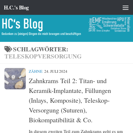
H.C.'s Blog
Zum Inhalt springen
SCHLAGWÖRTER:
TELESKOPVERSORGUNG
ZÄHNE
24. JULI 2024
Zahnkrams Teil 2: Titan- und
Keramik-Implantate, Füllungen
(Inlays, Komposite), Teleskop-
Versorgung (Suturen),
Biokompatibilität & Co.
In diesem zweiten Teil zum Zahnkrams geht es um