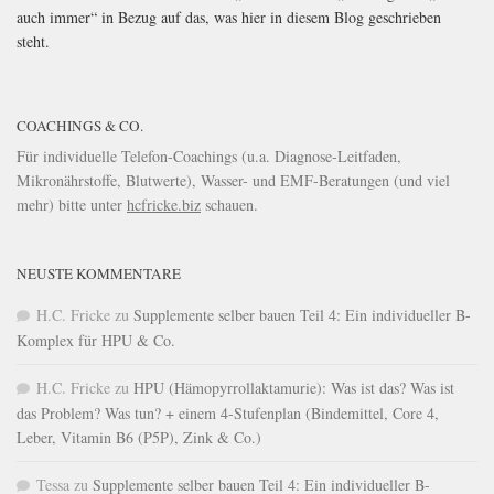
auch immer“ in Bezug auf das, was hier in diesem Blog geschrieben
steht.
COACHINGS & CO.
Für individuelle Telefon-Coachings (u.a. Diagnose-Leitfaden,
Mikronährstoffe, Blutwerte), Wasser- und EMF-Beratungen (und viel
mehr) bitte unter
hcfricke.biz
schauen.
NEUSTE KOMMENTARE
H.C. Fricke
zu
Supplemente selber bauen Teil 4: Ein individueller B-
Komplex für HPU & Co.
H.C. Fricke
zu
HPU (Hämopyrrollaktamurie): Was ist das? Was ist
das Problem? Was tun? + einem 4-Stufenplan (Bindemittel, Core 4,
Leber, Vitamin B6 (P5P), Zink & Co.)
Tessa
zu
Supplemente selber bauen Teil 4: Ein individueller B-