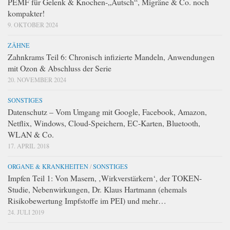
PEMF für Gelenk & Knochen-„Autsch“, Migräne & Co. noch
kompakter!
9. OKTOBER 2024
ZÄHNE
Zahnkrams Teil 6: Chronisch infizierte Mandeln, Anwendungen
mit Ozon & Abschluss der Serie
20. NOVEMBER 2024
SONSTIGES
Datenschutz – Vom Umgang mit Google, Facebook, Amazon,
Netflix, Windows, Cloud-Speichern, EC-Karten, Bluetooth,
WLAN & Co.
17. APRIL 2018
ORGANE & KRANKHEITEN
/
SONSTIGES
Impfen Teil 1: Von Masern, ‚Wirkverstärkern‘, der TOKEN-
Studie, Nebenwirkungen, Dr. Klaus Hartmann (ehemals
Risikobewertung Impfstoffe im PEI) und mehr…
24. JULI 2019