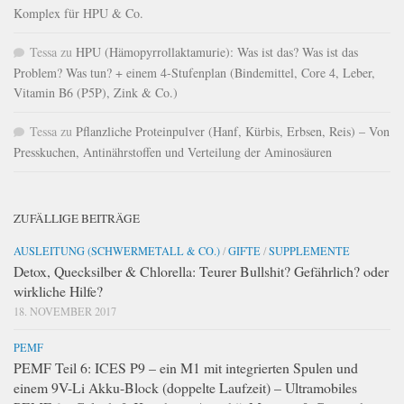
Komplex für HPU & Co.
Tessa
zu
HPU (Hämopyrrollaktamurie): Was ist das? Was ist das
Problem? Was tun? + einem 4-Stufenplan (Bindemittel, Core 4, Leber,
Vitamin B6 (P5P), Zink & Co.)
Tessa
zu
Pflanzliche Proteinpulver (Hanf, Kürbis, Erbsen, Reis) – Von
Presskuchen, Antinährstoffen und Verteilung der Aminosäuren
ZUFÄLLIGE BEITRÄGE
AUSLEITUNG (SCHWERMETALL & CO.)
/
GIFTE
/
SUPPLEMENTE
Detox, Quecksilber & Chlorella: Teurer Bullshit? Gefährlich? oder
wirkliche Hilfe?
18. NOVEMBER 2017
PEMF
PEMF Teil 6: ICES P9 – ein M1 mit integrierten Spulen und
einem 9V-Li Akku-Block (doppelte Laufzeit) – Ultramobiles